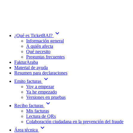
expand_more
¿Qué es TicketBAI?
Información general
A quién afecta
Qué necesito
Preguntas frecuentes
FakturAraba
Material de ayuda
Resumen para declaraciones
expand_more
Emito facturas
Voy a empezar
Ya he empezado
Versiones en pruebas
expand_more
Recibo facturas
Mis facturas
Lectura de QRs
Colaboración ciudadana en la prevención del fraude
expand_more
Área técnica