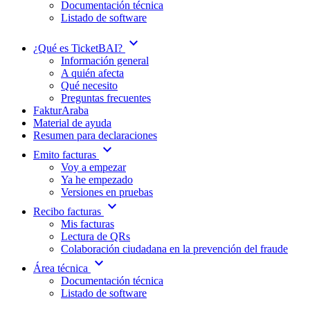
Documentación técnica
Listado de software
expand_more
¿Qué es TicketBAI?
Información general
A quién afecta
Qué necesito
Preguntas frecuentes
FakturAraba
Material de ayuda
Resumen para declaraciones
expand_more
Emito facturas
Voy a empezar
Ya he empezado
Versiones en pruebas
expand_more
Recibo facturas
Mis facturas
Lectura de QRs
Colaboración ciudadana en la prevención del fraude
expand_more
Área técnica
Documentación técnica
Listado de software