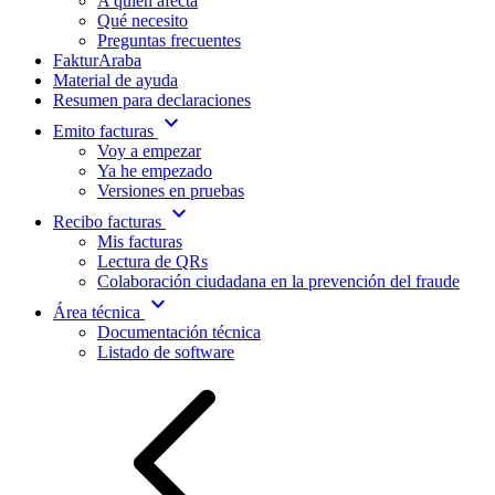
A quién afecta
Qué necesito
Preguntas frecuentes
FakturAraba
Material de ayuda
Resumen para declaraciones
expand_more
Emito facturas
Voy a empezar
Ya he empezado
Versiones en pruebas
expand_more
Recibo facturas
Mis facturas
Lectura de QRs
Colaboración ciudadana en la prevención del fraude
expand_more
Área técnica
Documentación técnica
Listado de software