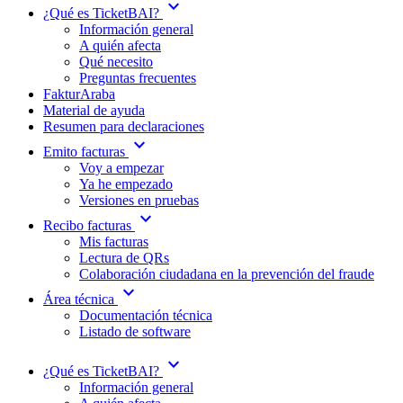
expand_more
¿Qué es TicketBAI?
Información general
A quién afecta
Qué necesito
Preguntas frecuentes
FakturAraba
Material de ayuda
Resumen para declaraciones
expand_more
Emito facturas
Voy a empezar
Ya he empezado
Versiones en pruebas
expand_more
Recibo facturas
Mis facturas
Lectura de QRs
Colaboración ciudadana en la prevención del fraude
expand_more
Área técnica
Documentación técnica
Listado de software
expand_more
¿Qué es TicketBAI?
Información general