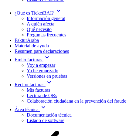
expand_more
¿Qué es TicketBAI?
Información general
A quién afecta
Qué necesito
Preguntas frecuentes
FakturAraba
Material de ayuda
Resumen para declaraciones
expand_more
Emito facturas
Voy a empezar
Ya he empezado
Versiones en pruebas
expand_more
Recibo facturas
Mis facturas
Lectura de QRs
Colaboración ciudadana en la prevención del fraude
expand_more
Área técnica
Documentación técnica
Listado de software