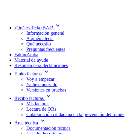
expand_more
¿Qué es TicketBAI?
Información general
A quién afecta
Qué necesito
Preguntas frecuentes
FakturAraba
Material de ayuda
Resumen para declaraciones
expand_more
Emito facturas
Voy a empezar
Ya he empezado
Versiones en pruebas
expand_more
Recibo facturas
Mis facturas
Lectura de QRs
Colaboración ciudadana en la prevención del fraude
expand_more
Área técnica
Documentación técnica
Listado de software