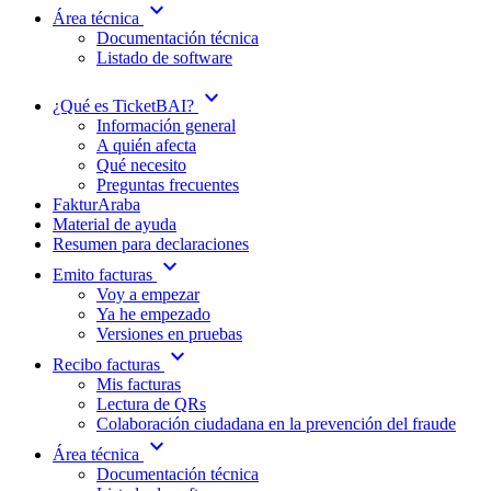
expand_more
Área técnica
Documentación técnica
Listado de software
expand_more
¿Qué es TicketBAI?
Información general
A quién afecta
Qué necesito
Preguntas frecuentes
FakturAraba
Material de ayuda
Resumen para declaraciones
expand_more
Emito facturas
Voy a empezar
Ya he empezado
Versiones en pruebas
expand_more
Recibo facturas
Mis facturas
Lectura de QRs
Colaboración ciudadana en la prevención del fraude
expand_more
Área técnica
Documentación técnica