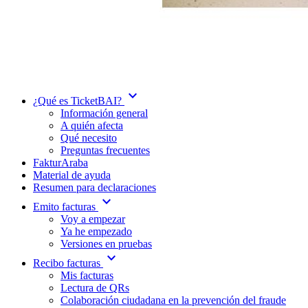
expand_more
¿Qué es TicketBAI?
Información general
A quién afecta
Qué necesito
Preguntas frecuentes
FakturAraba
Material de ayuda
Resumen para declaraciones
expand_more
Emito facturas
Voy a empezar
Ya he empezado
Versiones en pruebas
expand_more
Recibo facturas
Mis facturas
Lectura de QRs
Colaboración ciudadana en la prevención del fraude