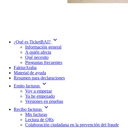
expand_more
¿Qué es TicketBAI?
Información general
A quién afecta
Qué necesito
Preguntas frecuentes
FakturAraba
Material de ayuda
Resumen para declaraciones
expand_more
Emito facturas
Voy a empezar
Ya he empezado
Versiones en pruebas
expand_more
Recibo facturas
Mis facturas
Lectura de QRs
Colaboración ciudadana en la prevención del fraude