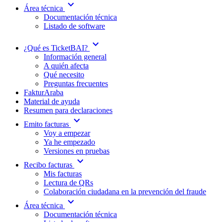
expand_more
Área técnica
Documentación técnica
Listado de software
expand_more
¿Qué es TicketBAI?
Información general
A quién afecta
Qué necesito
Preguntas frecuentes
FakturAraba
Material de ayuda
Resumen para declaraciones
expand_more
Emito facturas
Voy a empezar
Ya he empezado
Versiones en pruebas
expand_more
Recibo facturas
Mis facturas
Lectura de QRs
Colaboración ciudadana en la prevención del fraude
expand_more
Área técnica
Documentación técnica