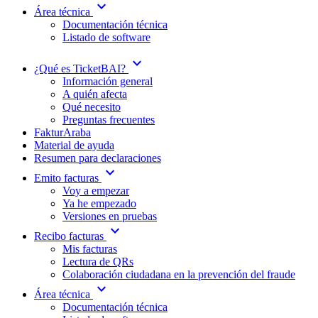
expand_more
Área técnica
Documentación técnica
Listado de software
expand_more
¿Qué es TicketBAI?
Información general
A quién afecta
Qué necesito
Preguntas frecuentes
FakturAraba
Material de ayuda
Resumen para declaraciones
expand_more
Emito facturas
Voy a empezar
Ya he empezado
Versiones en pruebas
expand_more
Recibo facturas
Mis facturas
Lectura de QRs
Colaboración ciudadana en la prevención del fraude
expand_more
Área técnica
Documentación técnica