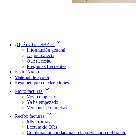
expand_more
¿Qué es TicketBAI?
Información general
A quién afecta
Qué necesito
Preguntas frecuentes
FakturAraba
Material de ayuda
Resumen para declaraciones
expand_more
Emito facturas
Voy a empezar
Ya he empezado
Versiones en pruebas
expand_more
Recibo facturas
Mis facturas
Lectura de QRs
Colaboración ciudadana en la prevención del fraude