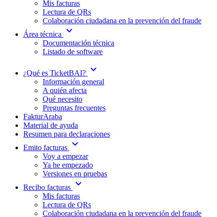
Mis facturas
Lectura de QRs
Colaboración ciudadana en la prevención del fraude
expand_more
Área técnica
Documentación técnica
Listado de software
expand_more
¿Qué es TicketBAI?
Información general
A quién afecta
Qué necesito
Preguntas frecuentes
FakturAraba
Material de ayuda
Resumen para declaraciones
expand_more
Emito facturas
Voy a empezar
Ya he empezado
Versiones en pruebas
expand_more
Recibo facturas
Mis facturas
Lectura de QRs
Colaboración ciudadana en la prevención del fraude