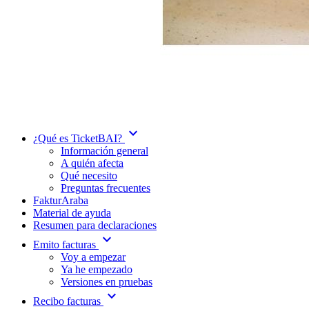
expand_more
¿Qué es TicketBAI?
Información general
A quién afecta
Qué necesito
Preguntas frecuentes
FakturAraba
Material de ayuda
Resumen para declaraciones
expand_more
Emito facturas
Voy a empezar
Ya he empezado
Versiones en pruebas
expand_more
Recibo facturas