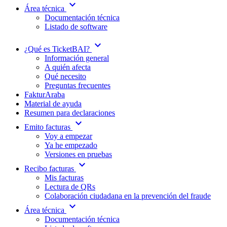
expand_more
Área técnica
Documentación técnica
Listado de software
expand_more
¿Qué es TicketBAI?
Información general
A quién afecta
Qué necesito
Preguntas frecuentes
FakturAraba
Material de ayuda
Resumen para declaraciones
expand_more
Emito facturas
Voy a empezar
Ya he empezado
Versiones en pruebas
expand_more
Recibo facturas
Mis facturas
Lectura de QRs
Colaboración ciudadana en la prevención del fraude
expand_more
Área técnica
Documentación técnica