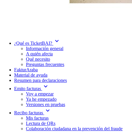
expand_more
¿Qué es TicketBAI?
Información general
A quién afecta
Qué necesito
Preguntas frecuentes
FakturAraba
Material de ayuda
Resumen para declaraciones
expand_more
Emito facturas
Voy a empezar
Ya he empezado
Versiones en pruebas
expand_more
Recibo facturas
Mis facturas
Lectura de QRs
Colaboración ciudadana en la prevención del fraude