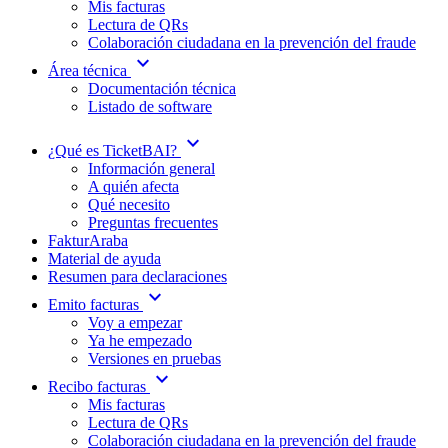
Mis facturas
Lectura de QRs
Colaboración ciudadana en la prevención del fraude
expand_more
Área técnica
Documentación técnica
Listado de software
expand_more
¿Qué es TicketBAI?
Información general
A quién afecta
Qué necesito
Preguntas frecuentes
FakturAraba
Material de ayuda
Resumen para declaraciones
expand_more
Emito facturas
Voy a empezar
Ya he empezado
Versiones en pruebas
expand_more
Recibo facturas
Mis facturas
Lectura de QRs
Colaboración ciudadana en la prevención del fraude