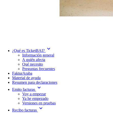
expand_more
¿Qué es TicketBAI?
Información general
A quién afecta
Qué necesito
Preguntas frecuentes
FakturAraba
Material de ayuda
Resumen para declaraciones
expand_more
Emito facturas
Voy a empezar
Ya he empezado
Versiones en pruebas
expand_more
Recibo facturas