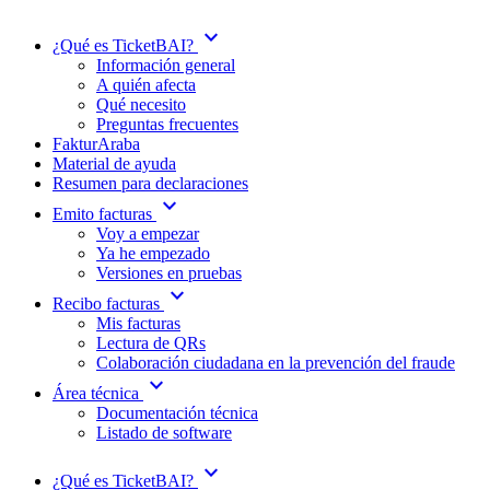
expand_more
¿Qué es TicketBAI?
Información general
A quién afecta
Qué necesito
Preguntas frecuentes
FakturAraba
Material de ayuda
Resumen para declaraciones
expand_more
Emito facturas
Voy a empezar
Ya he empezado
Versiones en pruebas
expand_more
Recibo facturas
Mis facturas
Lectura de QRs
Colaboración ciudadana en la prevención del fraude
expand_more
Área técnica
Documentación técnica
Listado de software
expand_more
¿Qué es TicketBAI?