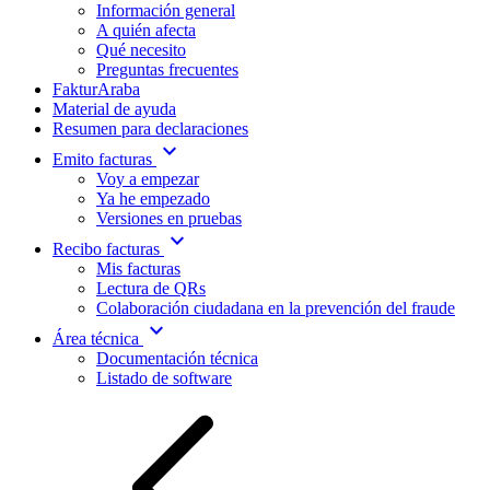
Información general
A quién afecta
Qué necesito
Preguntas frecuentes
FakturAraba
Material de ayuda
Resumen para declaraciones
expand_more
Emito facturas
Voy a empezar
Ya he empezado
Versiones en pruebas
expand_more
Recibo facturas
Mis facturas
Lectura de QRs
Colaboración ciudadana en la prevención del fraude
expand_more
Área técnica
Documentación técnica
Listado de software