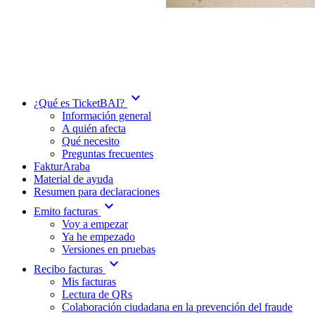
expand_more
¿Qué es TicketBAI?
Información general
A quién afecta
Qué necesito
Preguntas frecuentes
FakturAraba
Material de ayuda
Resumen para declaraciones
expand_more
Emito facturas
Voy a empezar
Ya he empezado
Versiones en pruebas
expand_more
Recibo facturas
Mis facturas
Lectura de QRs
Colaboración ciudadana en la prevención del fraude