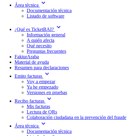
expand_more
Área técnica
Documentación técnica
Listado de software
expand_more
¿Qué es TicketBAI?
Información general
A quién afecta
Qué necesito
Preguntas frecuentes
FakturAraba
Material de ayuda
Resumen para declaraciones
expand_more
Emito facturas
Voy a empezar
Ya he empezado
Versiones en pruebas
expand_more
Recibo facturas
Mis facturas
Lectura de QRs
Colaboración ciudadana en la prevención del fraude
expand_more
Área técnica
Documentación técnica