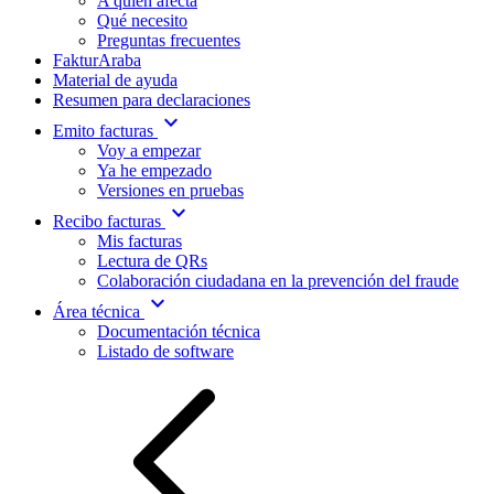
A quién afecta
Qué necesito
Preguntas frecuentes
FakturAraba
Material de ayuda
Resumen para declaraciones
expand_more
Emito facturas
Voy a empezar
Ya he empezado
Versiones en pruebas
expand_more
Recibo facturas
Mis facturas
Lectura de QRs
Colaboración ciudadana en la prevención del fraude
expand_more
Área técnica
Documentación técnica
Listado de software