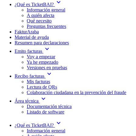
expand_more
¿Qué es TicketBAI?
Información general
A quién afecta
Qué necesito
Preguntas frecuentes
FakturAraba
Material de ayuda
Resumen para declaraciones
expand_more
Emito facturas
Voy a empezar
Ya he empezado
Versiones en pruebas
expand_more
Recibo facturas
Mis facturas
Lectura de QRs
Colaboración ciudadana en la prevención del fraude
expand_more
Área técnica
Documentación técnica
Listado de software
expand_more
¿Qué es TicketBAI?
Información general