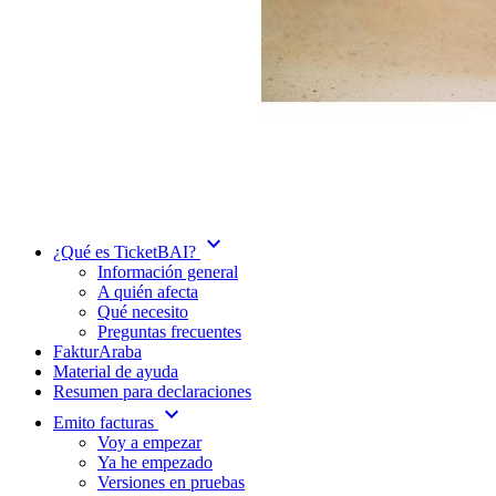
expand_more
¿Qué es TicketBAI?
Información general
A quién afecta
Qué necesito
Preguntas frecuentes
FakturAraba
Material de ayuda
Resumen para declaraciones
expand_more
Emito facturas
Voy a empezar
Ya he empezado
Versiones en pruebas