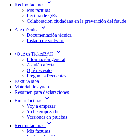
expand_more
Recibo facturas
Mis facturas
Lectura de QRs
Colaboración ciudadana en la prevención del fraude
expand_more
Área técnica
Documentación técnica
Listado de software
expand_more
¿Qué es TicketBAI?
Información general
A quién afecta
Qué necesito
Preguntas frecuentes
FakturAraba
Material de ayuda
Resumen para declaraciones
expand_more
Emito facturas
Voy a empezar
Ya he empezado
Versiones en pruebas
expand_more
Recibo facturas
Mis facturas