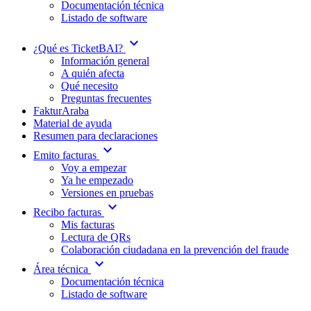
Documentación técnica
Listado de software
expand_more
¿Qué es TicketBAI?
Información general
A quién afecta
Qué necesito
Preguntas frecuentes
FakturAraba
Material de ayuda
Resumen para declaraciones
expand_more
Emito facturas
Voy a empezar
Ya he empezado
Versiones en pruebas
expand_more
Recibo facturas
Mis facturas
Lectura de QRs
Colaboración ciudadana en la prevención del fraude
expand_more
Área técnica
Documentación técnica
Listado de software