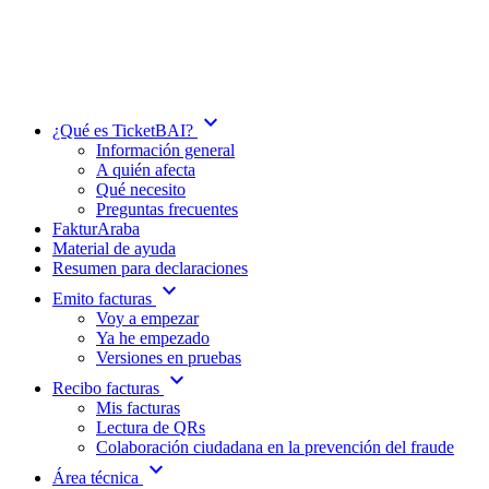
expand_more
¿Qué es TicketBAI?
Información general
A quién afecta
Qué necesito
Preguntas frecuentes
FakturAraba
Material de ayuda
Resumen para declaraciones
expand_more
Emito facturas
Voy a empezar
Ya he empezado
Versiones en pruebas
expand_more
Recibo facturas
Mis facturas
Lectura de QRs
Colaboración ciudadana en la prevención del fraude
expand_more
Área técnica