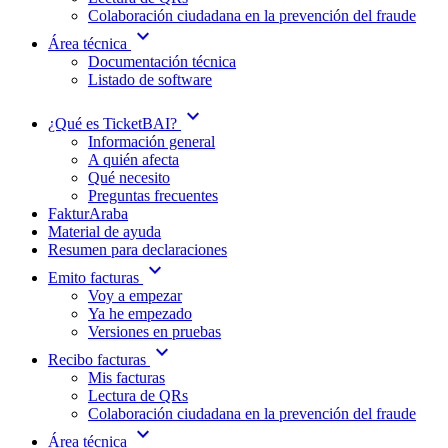
Colaboración ciudadana en la prevención del fraude
expand_more
Área técnica
Documentación técnica
Listado de software
expand_more
¿Qué es TicketBAI?
Información general
A quién afecta
Qué necesito
Preguntas frecuentes
FakturAraba
Material de ayuda
Resumen para declaraciones
expand_more
Emito facturas
Voy a empezar
Ya he empezado
Versiones en pruebas
expand_more
Recibo facturas
Mis facturas
Lectura de QRs
Colaboración ciudadana en la prevención del fraude
expand_more
Área técnica