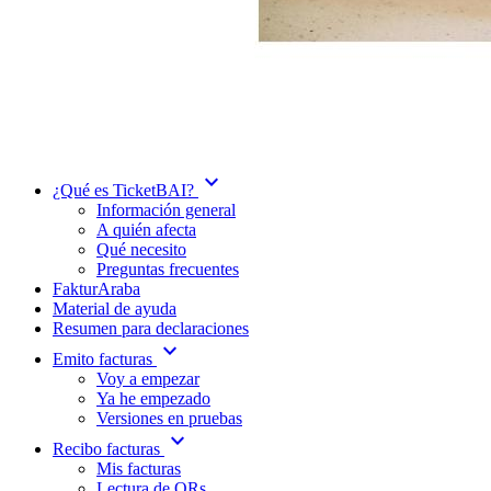
expand_more
¿Qué es TicketBAI?
Información general
A quién afecta
Qué necesito
Preguntas frecuentes
FakturAraba
Material de ayuda
Resumen para declaraciones
expand_more
Emito facturas
Voy a empezar
Ya he empezado
Versiones en pruebas
expand_more
Recibo facturas
Mis facturas
Lectura de QRs