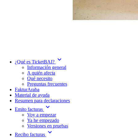
expand_more
¿Qué es TicketBAI?
Información general
A quién afecta
Qué necesito
Preguntas frecuentes
FakturAraba
Material de ayuda
Resumen para declaraciones
expand_more
Emito facturas
Voy a empezar
Ya he empezado
Versiones en pruebas
expand_more
Recibo facturas