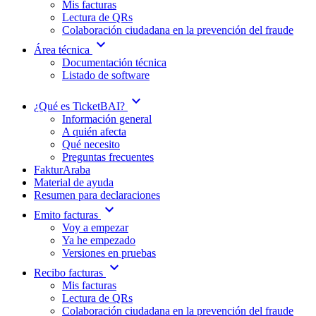
Mis facturas
Lectura de QRs
Colaboración ciudadana en la prevención del fraude
expand_more
Área técnica
Documentación técnica
Listado de software
expand_more
¿Qué es TicketBAI?
Información general
A quién afecta
Qué necesito
Preguntas frecuentes
FakturAraba
Material de ayuda
Resumen para declaraciones
expand_more
Emito facturas
Voy a empezar
Ya he empezado
Versiones en pruebas
expand_more
Recibo facturas
Mis facturas
Lectura de QRs
Colaboración ciudadana en la prevención del fraude