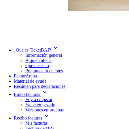
expand_more
¿Qué es TicketBAI?
Información general
A quién afecta
Qué necesito
Preguntas frecuentes
FakturAraba
Material de ayuda
Resumen para declaraciones
expand_more
Emito facturas
Voy a empezar
Ya he empezado
Versiones en pruebas
expand_more
Recibo facturas
Mis facturas
Lectura de QRs