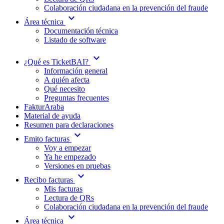
Colaboración ciudadana en la prevención del fraude
expand_more
Área técnica
Documentación técnica
Listado de software
expand_more
¿Qué es TicketBAI?
Información general
A quién afecta
Qué necesito
Preguntas frecuentes
FakturAraba
Material de ayuda
Resumen para declaraciones
expand_more
Emito facturas
Voy a empezar
Ya he empezado
Versiones en pruebas
expand_more
Recibo facturas
Mis facturas
Lectura de QRs
Colaboración ciudadana en la prevención del fraude
expand_more
Área técnica