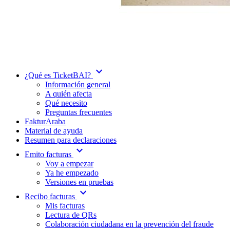
expand_more
¿Qué es TicketBAI?
Información general
A quién afecta
Qué necesito
Preguntas frecuentes
FakturAraba
Material de ayuda
Resumen para declaraciones
expand_more
Emito facturas
Voy a empezar
Ya he empezado
Versiones en pruebas
expand_more
Recibo facturas
Mis facturas
Lectura de QRs
Colaboración ciudadana en la prevención del fraude