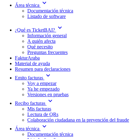
expand_more
Área técnica
Documentación técnica
Listado de software
expand_more
¿Qué es TicketBAI?
Información general
A quién afecta
Qué necesito
Preguntas frecuentes
FakturAraba
Material de ayuda
Resumen para declaraciones
expand_more
Emito facturas
Voy a empezar
Ya he empezado
Versiones en pruebas
expand_more
Recibo facturas
Mis facturas
Lectura de QRs
Colaboración ciudadana en la prevención del fraude
expand_more
Área técnica
Documentación técnica