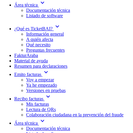
expand_more
Área técnica
Documentación técnica
Listado de software
expand_more
¿Qué es TicketBAI?
Información general
A quién afecta
Qué necesito
Preguntas frecuentes
FakturAraba
Material de ayuda
Resumen para declaraciones
expand_more
Emito facturas
Voy a empezar
Ya he empezado
Versiones en pruebas
expand_more
Recibo facturas
Mis facturas
Lectura de QRs
Colaboración ciudadana en la prevención del fraude
expand_more
Área técnica
Documentación técnica