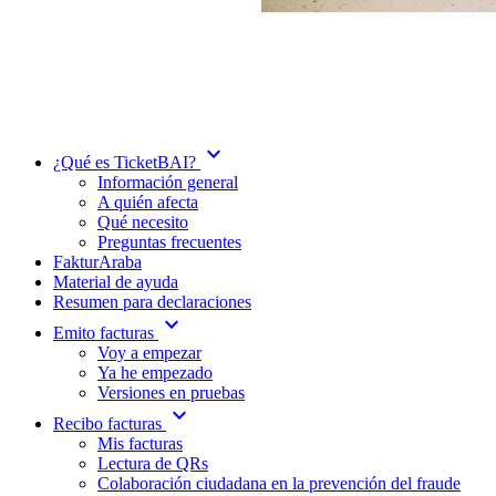
expand_more
¿Qué es TicketBAI?
Información general
A quién afecta
Qué necesito
Preguntas frecuentes
FakturAraba
Material de ayuda
Resumen para declaraciones
expand_more
Emito facturas
Voy a empezar
Ya he empezado
Versiones en pruebas
expand_more
Recibo facturas
Mis facturas
Lectura de QRs
Colaboración ciudadana en la prevención del fraude