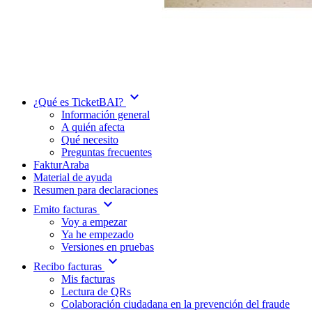
expand_more
¿Qué es TicketBAI?
Información general
A quién afecta
Qué necesito
Preguntas frecuentes
FakturAraba
Material de ayuda
Resumen para declaraciones
expand_more
Emito facturas
Voy a empezar
Ya he empezado
Versiones en pruebas
expand_more
Recibo facturas
Mis facturas
Lectura de QRs
Colaboración ciudadana en la prevención del fraude