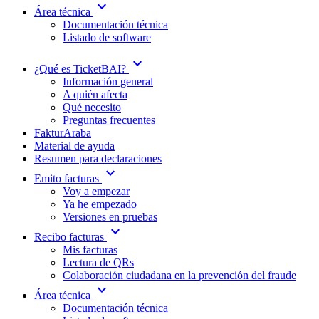
expand_more
Área técnica
Documentación técnica
Listado de software
expand_more
¿Qué es TicketBAI?
Información general
A quién afecta
Qué necesito
Preguntas frecuentes
FakturAraba
Material de ayuda
Resumen para declaraciones
expand_more
Emito facturas
Voy a empezar
Ya he empezado
Versiones en pruebas
expand_more
Recibo facturas
Mis facturas
Lectura de QRs
Colaboración ciudadana en la prevención del fraude
expand_more
Área técnica
Documentación técnica