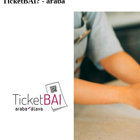
TicketBAI? - araba