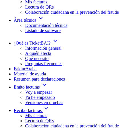
Mis facturas
Lectura de QRs
Colaboración ciudadana en la prevención del fraude
expand_more
Área técnica
Documentación técnica
Listado de software
expand_more
¿Qué es TicketBAI?
Información general
A quién afecta
Qué necesito
Preguntas frecuentes
FakturAraba
Material de ayuda
Resumen para declaraciones
expand_more
Emito facturas
Voy a empezar
Ya he empezado
Versiones en pruebas
expand_more
Recibo facturas
Mis facturas
Lectura de QRs
Colaboración ciudadana en la prevención del fraude