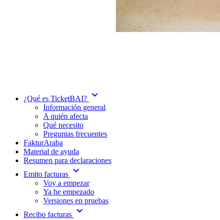
expand_more
¿Qué es TicketBAI?
Información general
A quién afecta
Qué necesito
Preguntas frecuentes
FakturAraba
Material de ayuda
Resumen para declaraciones
expand_more
Emito facturas
Voy a empezar
Ya he empezado
Versiones en pruebas
expand_more
Recibo facturas