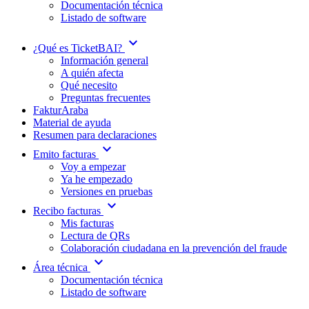
Documentación técnica
Listado de software
expand_more
¿Qué es TicketBAI?
Información general
A quién afecta
Qué necesito
Preguntas frecuentes
FakturAraba
Material de ayuda
Resumen para declaraciones
expand_more
Emito facturas
Voy a empezar
Ya he empezado
Versiones en pruebas
expand_more
Recibo facturas
Mis facturas
Lectura de QRs
Colaboración ciudadana en la prevención del fraude
expand_more
Área técnica
Documentación técnica
Listado de software