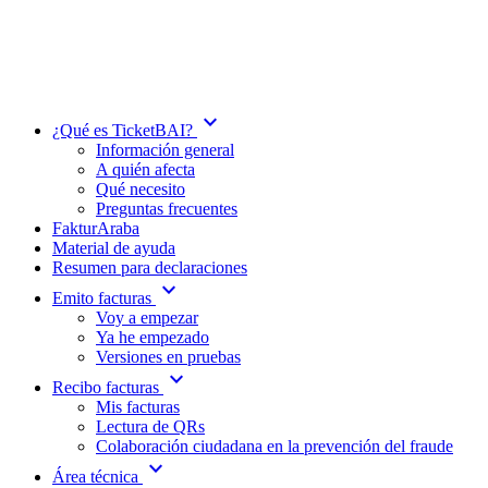
expand_more
¿Qué es TicketBAI?
Información general
A quién afecta
Qué necesito
Preguntas frecuentes
FakturAraba
Material de ayuda
Resumen para declaraciones
expand_more
Emito facturas
Voy a empezar
Ya he empezado
Versiones en pruebas
expand_more
Recibo facturas
Mis facturas
Lectura de QRs
Colaboración ciudadana en la prevención del fraude
expand_more
Área técnica