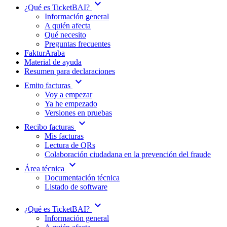
expand_more
¿Qué es TicketBAI?
Información general
A quién afecta
Qué necesito
Preguntas frecuentes
FakturAraba
Material de ayuda
Resumen para declaraciones
expand_more
Emito facturas
Voy a empezar
Ya he empezado
Versiones en pruebas
expand_more
Recibo facturas
Mis facturas
Lectura de QRs
Colaboración ciudadana en la prevención del fraude
expand_more
Área técnica
Documentación técnica
Listado de software
expand_more
¿Qué es TicketBAI?
Información general