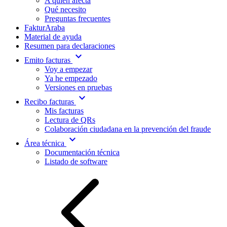
A quién afecta
Qué necesito
Preguntas frecuentes
FakturAraba
Material de ayuda
Resumen para declaraciones
expand_more
Emito facturas
Voy a empezar
Ya he empezado
Versiones en pruebas
expand_more
Recibo facturas
Mis facturas
Lectura de QRs
Colaboración ciudadana en la prevención del fraude
expand_more
Área técnica
Documentación técnica
Listado de software