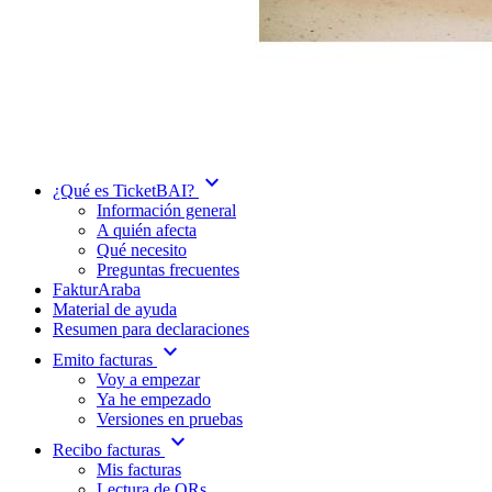
expand_more
¿Qué es TicketBAI?
Información general
A quién afecta
Qué necesito
Preguntas frecuentes
FakturAraba
Material de ayuda
Resumen para declaraciones
expand_more
Emito facturas
Voy a empezar
Ya he empezado
Versiones en pruebas
expand_more
Recibo facturas
Mis facturas
Lectura de QRs