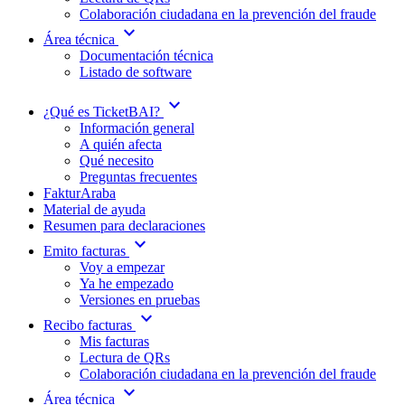
Colaboración ciudadana en la prevención del fraude
expand_more
Área técnica
Documentación técnica
Listado de software
expand_more
¿Qué es TicketBAI?
Información general
A quién afecta
Qué necesito
Preguntas frecuentes
FakturAraba
Material de ayuda
Resumen para declaraciones
expand_more
Emito facturas
Voy a empezar
Ya he empezado
Versiones en pruebas
expand_more
Recibo facturas
Mis facturas
Lectura de QRs
Colaboración ciudadana en la prevención del fraude
expand_more
Área técnica