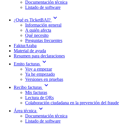
Documentación técnica
Listado de software
expand_more
¿Qué es TicketBAI?
Información general
A quién afecta
Qué necesito
Preguntas frecuentes
FakturAraba
Material de ayuda
Resumen para declaraciones
expand_more
Emito facturas
Voy a empezar
Ya he empezado
Versiones en pruebas
expand_more
Recibo facturas
Mis facturas
Lectura de QRs
Colaboración ciudadana en la prevención del fraude
expand_more
Área técnica
Documentación técnica
Listado de software