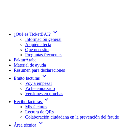
expand_more
¿Qué es TicketBAI?
Información general
A quién afecta
Qué necesito
Preguntas frecuentes
FakturAraba
Material de ayuda
Resumen para declaraciones
expand_more
Emito facturas
Voy a empezar
Ya he empezado
Versiones en pruebas
expand_more
Recibo facturas
Mis facturas
Lectura de QRs
Colaboración ciudadana en la prevención del fraude
expand_more
Área técnica