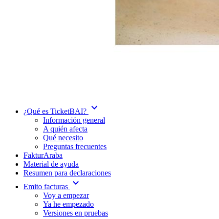
expand_more
¿Qué es TicketBAI?
Información general
A quién afecta
Qué necesito
Preguntas frecuentes
FakturAraba
Material de ayuda
Resumen para declaraciones
expand_more
Emito facturas
Voy a empezar
Ya he empezado
Versiones en pruebas