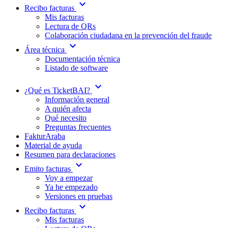
expand_more
Recibo facturas
Mis facturas
Lectura de QRs
Colaboración ciudadana en la prevención del fraude
expand_more
Área técnica
Documentación técnica
Listado de software
expand_more
¿Qué es TicketBAI?
Información general
A quién afecta
Qué necesito
Preguntas frecuentes
FakturAraba
Material de ayuda
Resumen para declaraciones
expand_more
Emito facturas
Voy a empezar
Ya he empezado
Versiones en pruebas
expand_more
Recibo facturas
Mis facturas