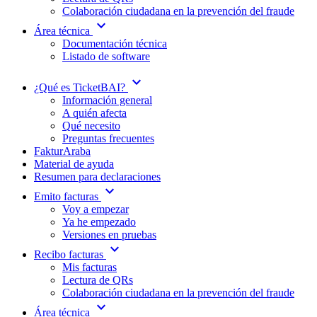
Colaboración ciudadana en la prevención del fraude
expand_more
Área técnica
Documentación técnica
Listado de software
expand_more
¿Qué es TicketBAI?
Información general
A quién afecta
Qué necesito
Preguntas frecuentes
FakturAraba
Material de ayuda
Resumen para declaraciones
expand_more
Emito facturas
Voy a empezar
Ya he empezado
Versiones en pruebas
expand_more
Recibo facturas
Mis facturas
Lectura de QRs
Colaboración ciudadana en la prevención del fraude
expand_more
Área técnica