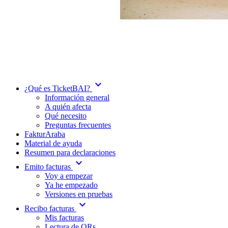
expand_more
¿Qué es TicketBAI?
Información general
A quién afecta
Qué necesito
Preguntas frecuentes
FakturAraba
Material de ayuda
Resumen para declaraciones
expand_more
Emito facturas
Voy a empezar
Ya he empezado
Versiones en pruebas
expand_more
Recibo facturas
Mis facturas
Lectura de QRs