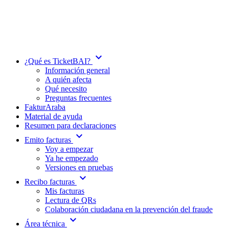
expand_more
¿Qué es TicketBAI?
Información general
A quién afecta
Qué necesito
Preguntas frecuentes
FakturAraba
Material de ayuda
Resumen para declaraciones
expand_more
Emito facturas
Voy a empezar
Ya he empezado
Versiones en pruebas
expand_more
Recibo facturas
Mis facturas
Lectura de QRs
Colaboración ciudadana en la prevención del fraude
expand_more
Área técnica