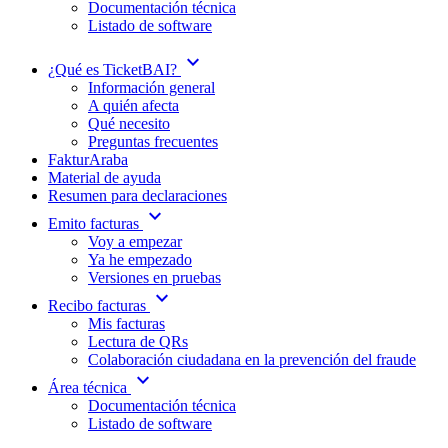
Documentación técnica
Listado de software
expand_more
¿Qué es TicketBAI?
Información general
A quién afecta
Qué necesito
Preguntas frecuentes
FakturAraba
Material de ayuda
Resumen para declaraciones
expand_more
Emito facturas
Voy a empezar
Ya he empezado
Versiones en pruebas
expand_more
Recibo facturas
Mis facturas
Lectura de QRs
Colaboración ciudadana en la prevención del fraude
expand_more
Área técnica
Documentación técnica
Listado de software