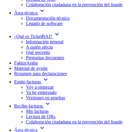
Colaboración ciudadana en la prevención del fraude
expand_more
Área técnica
Documentación técnica
Listado de software
expand_more
¿Qué es TicketBAI?
Información general
A quién afecta
Qué necesito
Preguntas frecuentes
FakturAraba
Material de ayuda
Resumen para declaraciones
expand_more
Emito facturas
Voy a empezar
Ya he empezado
Versiones en pruebas
expand_more
Recibo facturas
Mis facturas
Lectura de QRs
Colaboración ciudadana en la prevención del fraude
expand_more
Área técnica