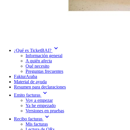
expand_more
¿Qué es TicketBAI?
Información general
A quién afecta
Qué necesito
Preguntas frecuentes
FakturAraba
Material de ayuda
Resumen para declaraciones
expand_more
Emito facturas
Voy a empezar
Ya he empezado
Versiones en pruebas
expand_more
Recibo facturas
Mis facturas
Lectura de QRs