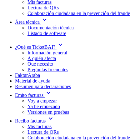
Mis facturas
Lectura de QRs
Colaboración ciudadana en la prevención del fraude
expand_more
Área técnica
Documentación técnica
Listado de software
expand_more
¿Qué es TicketBAI?
Información general
A quién afecta
Qué necesito
Preguntas frecuentes
FakturAraba
Material de ayuda
Resumen para declaraciones
expand_more
Emito facturas
Voy a empezar
Ya he empezado
Versiones en pruebas
expand_more
Recibo facturas
Mis facturas
Lectura de QRs
Colaboración ciudadana en la prevención del fraude