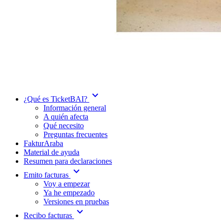
expand_more
¿Qué es TicketBAI?
Información general
A quién afecta
Qué necesito
Preguntas frecuentes
FakturAraba
Material de ayuda
Resumen para declaraciones
expand_more
Emito facturas
Voy a empezar
Ya he empezado
Versiones en pruebas
expand_more
Recibo facturas