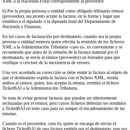
XML a la Hacienda Foral correspondiente al proveedor.
b) Por la propia persona o entidad como obligado tributario emisor
(proveedor), tan pronto acepte la factura, en la forma y lugar que
establezca el diputado o la diputada foral del Departamento de
Hacienda y Finanzas.
En los casos de facturación por destinatario, cuando sea la propia
persona o entidad emisora quien efectúa la remisión de los ficheros
XML a la Administración Tributaria -caso a)-, es conveniente y se
recomienda que antes de la emisión de la factura material por el
destinatario, se envíe al emisor (proveedor) un borrador para que
verifique o cerciore de la inexistencia de errores.
Una vez acordada su corrección se debe emitir la factura al objeto de
que el destinatario expida la factura con el fichero XML, remita
ambos al emisor, quien, tras aceptar la misma, remitirá el fichero
TicketBAI a la Administración Tributaria.
Se trata de evitar generar facturas que puedan ser ulteriormente
rechazadas por el emisor, pero cuyos ficheros deberían ser remitidos
a TicketBAI en todo caso para no romper el encadenamiento de las
mismas.
Cuando es el proveedor, caso b), quien se encarga de enviar el
fichero TicketBAI de una factura emitida por el destinatario, una vez