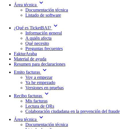
expand_more
Área técnica
Documentación técnica
Listado de software
expand_more
¿Qué es TicketBAI?
Información general
A quién afecta
Qué necesito
Preguntas frecuentes
FakturAraba
Material de ayuda
Resumen para declaraciones
expand_more
Emito facturas
Voy a empezar
Ya he empezado
Versiones en pruebas
expand_more
Recibo facturas
Mis facturas
Lectura de QRs
Colaboración ciudadana en la prevención del fraude
expand_more
Área técnica
Documentación técnica