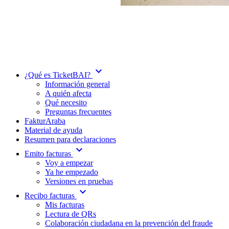
expand_more
¿Qué es TicketBAI?
Información general
A quién afecta
Qué necesito
Preguntas frecuentes
FakturAraba
Material de ayuda
Resumen para declaraciones
expand_more
Emito facturas
Voy a empezar
Ya he empezado
Versiones en pruebas
expand_more
Recibo facturas
Mis facturas
Lectura de QRs
Colaboración ciudadana en la prevención del fraude