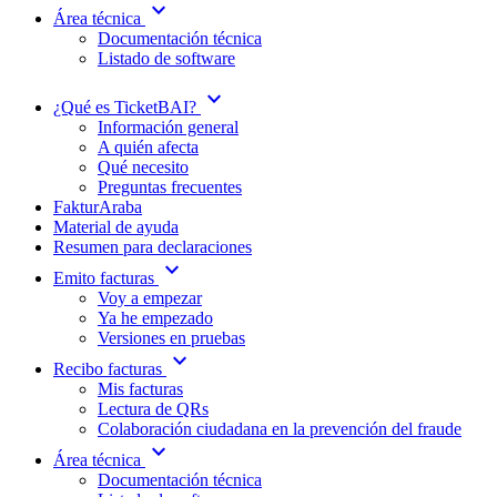
expand_more
Área técnica
Documentación técnica
Listado de software
expand_more
¿Qué es TicketBAI?
Información general
A quién afecta
Qué necesito
Preguntas frecuentes
FakturAraba
Material de ayuda
Resumen para declaraciones
expand_more
Emito facturas
Voy a empezar
Ya he empezado
Versiones en pruebas
expand_more
Recibo facturas
Mis facturas
Lectura de QRs
Colaboración ciudadana en la prevención del fraude
expand_more
Área técnica
Documentación técnica