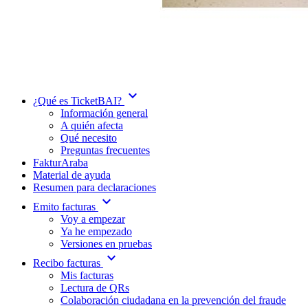
expand_more
¿Qué es TicketBAI?
Información general
A quién afecta
Qué necesito
Preguntas frecuentes
FakturAraba
Material de ayuda
Resumen para declaraciones
expand_more
Emito facturas
Voy a empezar
Ya he empezado
Versiones en pruebas
expand_more
Recibo facturas
Mis facturas
Lectura de QRs
Colaboración ciudadana en la prevención del fraude