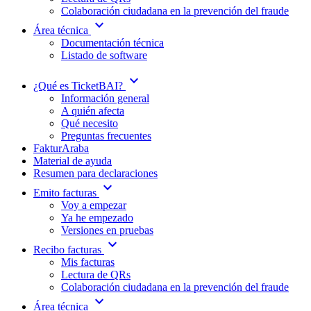
Colaboración ciudadana en la prevención del fraude
expand_more
Área técnica
Documentación técnica
Listado de software
expand_more
¿Qué es TicketBAI?
Información general
A quién afecta
Qué necesito
Preguntas frecuentes
FakturAraba
Material de ayuda
Resumen para declaraciones
expand_more
Emito facturas
Voy a empezar
Ya he empezado
Versiones en pruebas
expand_more
Recibo facturas
Mis facturas
Lectura de QRs
Colaboración ciudadana en la prevención del fraude
expand_more
Área técnica