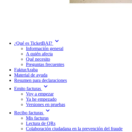
expand_more
¿Qué es TicketBAI?
Información general
A quién afecta
Qué necesito
Preguntas frecuentes
FakturAraba
Material de ayuda
Resumen para declaraciones
expand_more
Emito facturas
Voy a empezar
Ya he empezado
Versiones en pruebas
expand_more
Recibo facturas
Mis facturas
Lectura de QRs
Colaboración ciudadana en la prevención del fraude