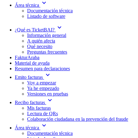
expand_more
Área técnica
Documentación técnica
Listado de software
expand_more
¿Qué es TicketBAI?
Información general
A quién afecta
Qué necesito
Preguntas frecuentes
FakturAraba
Material de ayuda
Resumen para declaraciones
expand_more
Emito facturas
Voy a empezar
Ya he empezado
Versiones en pruebas
expand_more
Recibo facturas
Mis facturas
Lectura de QRs
Colaboración ciudadana en la prevención del fraude
expand_more
Área técnica
Documentación técnica