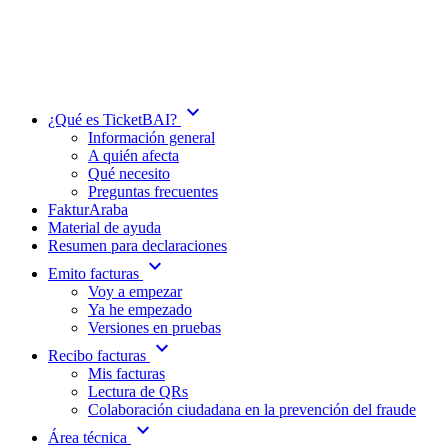
expand_more
¿Qué es TicketBAI?
Información general
A quién afecta
Qué necesito
Preguntas frecuentes
FakturAraba
Material de ayuda
Resumen para declaraciones
expand_more
Emito facturas
Voy a empezar
Ya he empezado
Versiones en pruebas
expand_more
Recibo facturas
Mis facturas
Lectura de QRs
Colaboración ciudadana en la prevención del fraude
expand_more
Área técnica