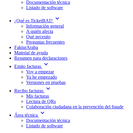
Documentación técnica
Listado de software
expand_more
¿Qué es TicketBAI?
Información general
A quién afecta
Qué necesito
Preguntas frecuentes
FakturAraba
Material de ayuda
Resumen para declaraciones
expand_more
Emito facturas
Voy a empezar
Ya he empezado
Versiones en pruebas
expand_more
Recibo facturas
Mis facturas
Lectura de QRs
Colaboración ciudadana en la prevención del fraude
expand_more
Área técnica
Documentación técnica
Listado de software