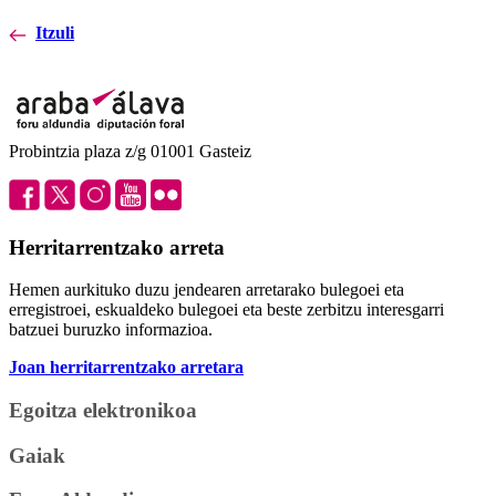
Itzuli
Probintzia plaza z/g 01001 Gasteiz
Herritarrentzako arreta
Hemen aurkituko duzu jendearen arretarako bulegoei eta
erregistroei, eskualdeko bulegoei eta beste zerbitzu interesgarri
batzuei buruzko informazioa.
Joan herritarrentzako arretara
Egoitza elektronikoa
Gaiak