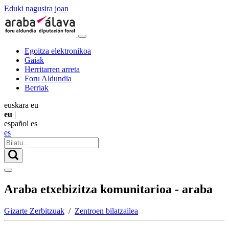
Eduki nagusira joan
Egoitza elektronikoa
Gaiak
Herritarren arreta
Foru Aldundia
Berriak
euskara
eu
eu
|
español
es
es
Araba etxebizitza komunitarioa - araba
Gizarte Zerbitzuak
/
Zentroen bilatzailea