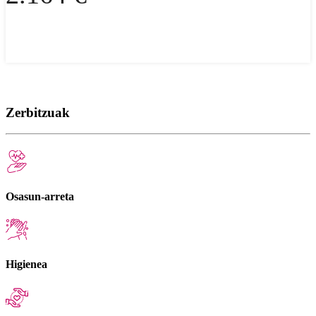
Zerbitzuak
Osasun-arreta
Higienea