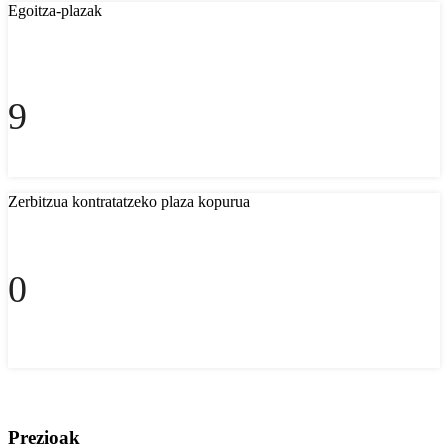
Egoitza-plazak
9
Zerbitzua kontratatzeko plaza kopurua
0
Prezioak