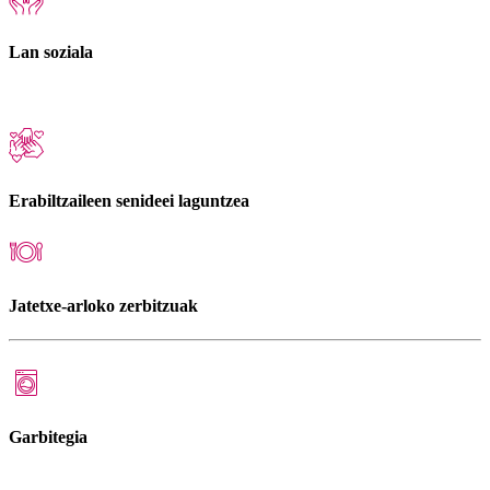
Lan soziala
Erabiltzaileen senideei laguntzea
Jatetxe-arloko zerbitzuak
Garbitegia