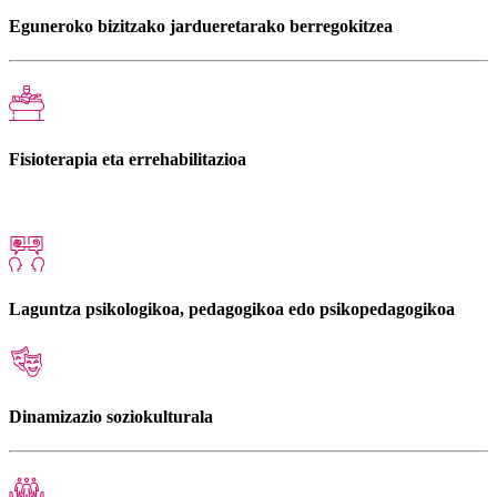
Eguneroko bizitzako jardueretarako berregokitzea
Fisioterapia eta errehabilitazioa
Laguntza psikologikoa, pedagogikoa edo psikopedagogikoa
Dinamizazio soziokulturala