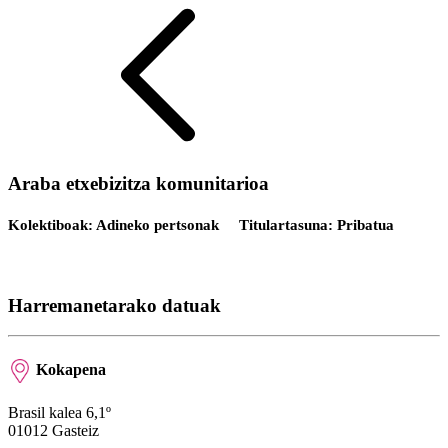
Araba etxebizitza komunitarioa
Kolektiboak: Adineko pertsonak
Titulartasuna: Pribatua
Harremanetarako datuak
Kokapena
Brasil kalea 6,1º
01012 Gasteiz