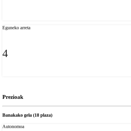
Eguneko arreta
4
Prezioak
Banakako gela (18 plaza)
Autonomoa