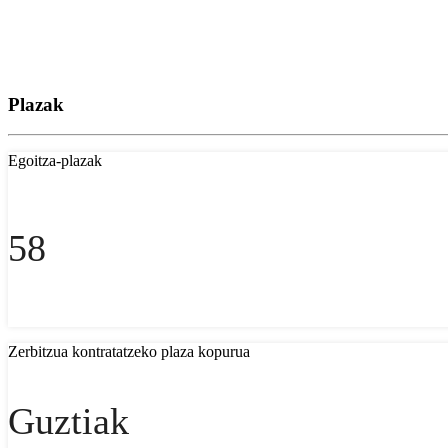
Plazak
Egoitza-plazak
58
Zerbitzua kontratatzeko plaza kopurua
Guztiak