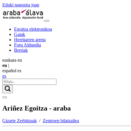
Eduki nagusira joan
Egoitza elektronikoa
Gaiak
Herritarren arreta
Foru Aldundia
Berriak
euskara
eu
eu
|
español
es
es
Ariñez Egoitza - araba
Gizarte Zerbitzuak
/
Zentroen bilatzailea