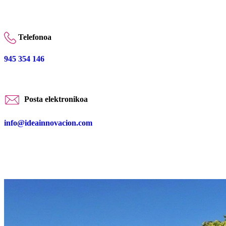
Telefonoa
945 354 146
Posta elektronikoa
info@ideainnovacion.com