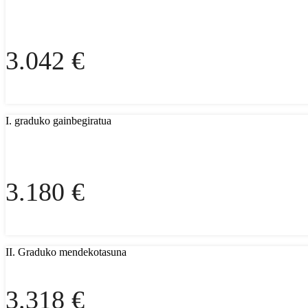
3.042 €
I. graduko gainbegiratua
3.180 €
II. Graduko mendekotasuna
3.318 €