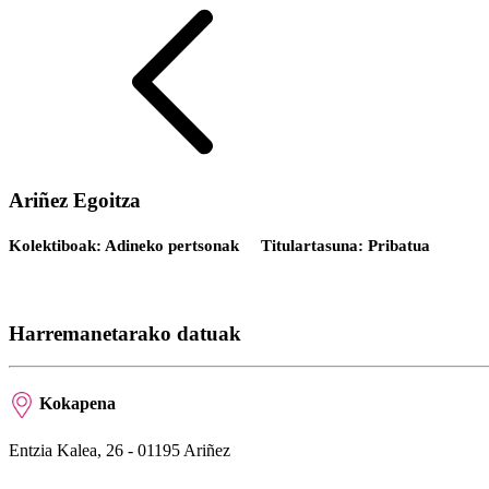
Ariñez Egoitza
Kolektiboak: Adineko pertsonak
Titulartasuna: Pribatua
Harremanetarako datuak
Kokapena
Entzia Kalea, 26 - 01195 Ariñez