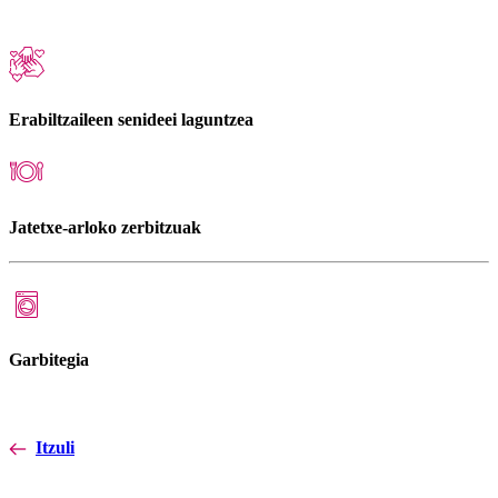
Erabiltzaileen senideei laguntzea
Jatetxe-arloko zerbitzuak
Garbitegia
Itzuli