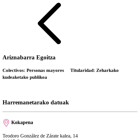
Ariznabarra Egoitza
Colectivos: Personas mayores
Titularidad: Zeharkako
kudeaketako publikoa
Harremanetarako datuak
Kokapena
Teodoro González de Zárate kalea, 14