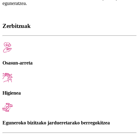
eguneratzea.
Zerbitzuak
Osasun-arreta
Higienea
Eguneroko bizitzako jardueretarako berregokitzea