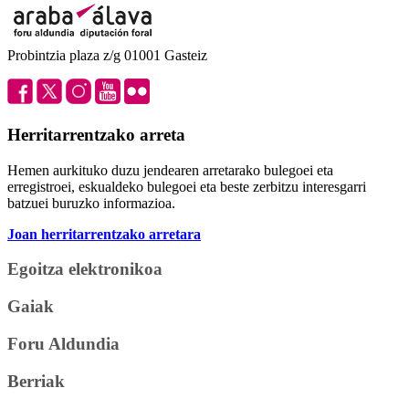
Probintzia plaza z/g 01001 Gasteiz
Herritarrentzako arreta
Hemen aurkituko duzu jendearen arretarako bulegoei eta
erregistroei, eskualdeko bulegoei eta beste zerbitzu interesgarri
batzuei buruzko informazioa.
Joan herritarrentzako arretara
Egoitza elektronikoa
Gaiak
Foru Aldundia
Berriak