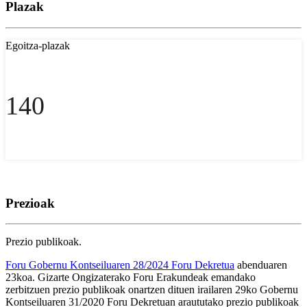
Plazak
Egoitza-plazak
140
Prezioak
Prezio publikoak.
Foru Gobernu Kontseiluaren 28/2024 Foru Dekretua
abenduaren
23koa. Gizarte Ongizaterako Foru Erakundeak emandako
zerbitzuen prezio publikoak onartzen dituen irailaren 29ko Gobernu
Kontseiluaren 31/2020 Foru Dekretuan araututako prezio publikoak