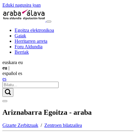
Eduki nagusira joan
Egoitza elektronikoa
Gaiak
Herritarren arreta
Foru Aldundia
Berriak
euskara
eu
eu
|
español
es
es
Ariznabarra Egoitza - araba
Gizarte Zerbitzuak
/
Zentroen bilatzailea