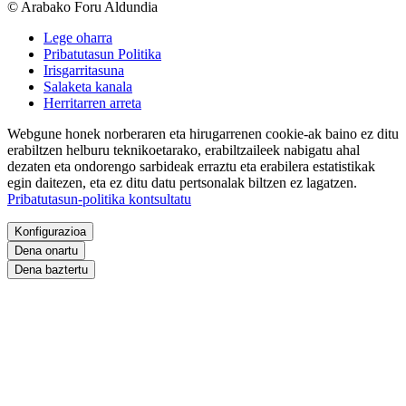
© Arabako Foru Aldundia
Lege oharra
Pribatutasun Politika
Irisgarritasuna
Salaketa kanala
Herritarren arreta
Webgune honek norberaren eta hirugarrenen cookie-ak baino ez ditu
erabiltzen helburu teknikoetarako, erabiltzaileek nabigatu ahal
dezaten eta ondorengo sarbideak erraztu eta erabilera estatistikak
egin daitezen, eta ez ditu datu pertsonalak biltzen ez lagatzen.
Pribatutasun-politika kontsultatu
Konfigurazioa
Dena onartu
Dena baztertu