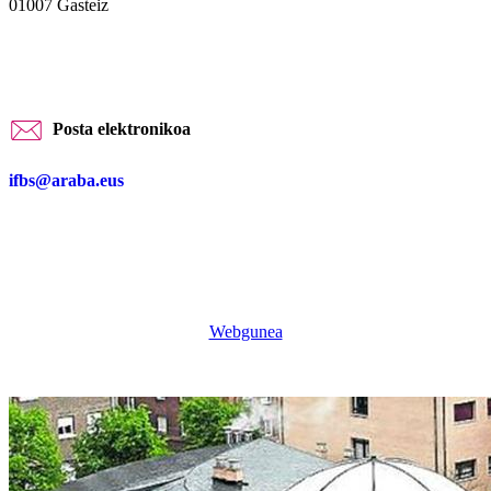
01007 Gasteiz
Posta elektronikoa
ifbs@araba.eus
Webgunea