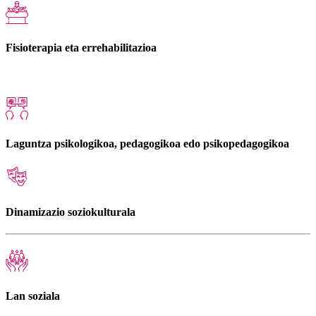
Fisioterapia eta errehabilitazioa
Laguntza psikologikoa, pedagogikoa edo psikopedagogikoa
Dinamizazio soziokulturala
Lan soziala