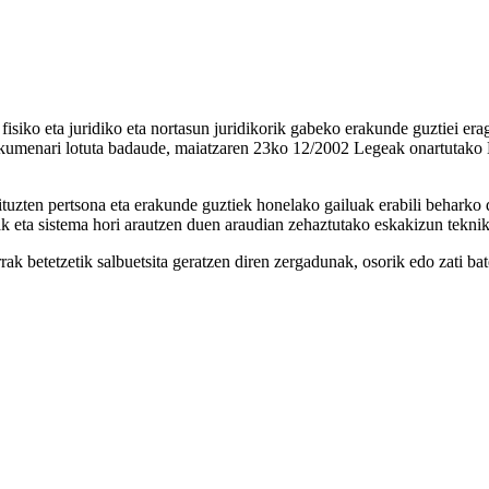
siko eta juridiko eta nortasun juridikorik gabeko erakunde guztiei erag
kumenari lotuta badaude, maiatzaren 23ko 12/2002 Legeak onartutako
ituzten pertsona eta erakunde guztiek honelako gailuak erabili beharko 
ak eta sistema hori arautzen duen araudian zehaztutako eskakizun teknik
k betetzetik salbuetsita geratzen diren zergadunak, osorik edo zati bat