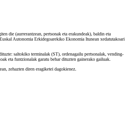
iten die (aurrerantzean, pertsonak eta erakundeak), baldin eta
 Euskal Autonomia Erkidegoarekiko Ekonomia Itunean xedatutakoari
dituzte: saltokiko terminalak (ST), ordenagailu pertsonalak, vending-
oak eta funtzionalak garatu behar dituzten gainerako gailuak.
ean, zehazten diren eragiketei dagokienez.