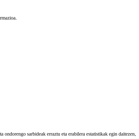
ormazioa.
 ondorengo sarbideak erraztu eta erabilera estatistikak egin daitezen,