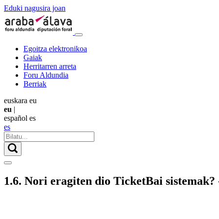
Eduki nagusira joan
Egoitza elektronikoa
Gaiak
Herritarren arreta
Foru Aldundia
Berriak
euskara
eu
eu
|
español
es
es
1.6. Nori eragiten dio TicketBai sistemak?