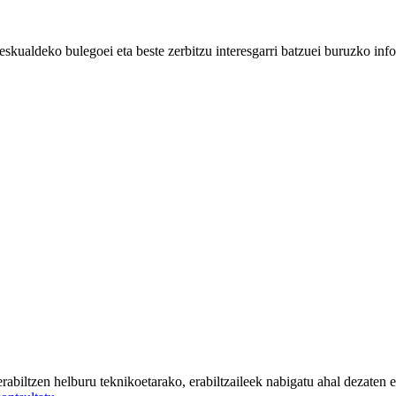
eskualdeko bulegoei eta beste zerbitzu interesgarri batzuei buruzko inf
iltzen helburu teknikoetarako, erabiltzaileek nabigatu ahal dezaten eta