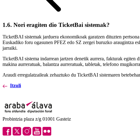
1.6. Nori eragiten dio TicketBai sistemak?
TicketBAI sistemak jarduera ekonomikoak garatzen dituzten pertsona fi
Euskadiko foru ogasunen PFEZ edo SZ zergei buruzko araugintza es
jarraiki.
TicketBAI sistema indarrean jartzen denetik aurrera, fakturak egiten d
makina aurreratuak, balantza aurreratuak, tabletak, telefono mugikorr
Araudi erregulatzaileak zehaztuko du TicketBAI sistemaren betebeharra
Itzuli
Probintzia plaza z/g 01001 Gasteiz