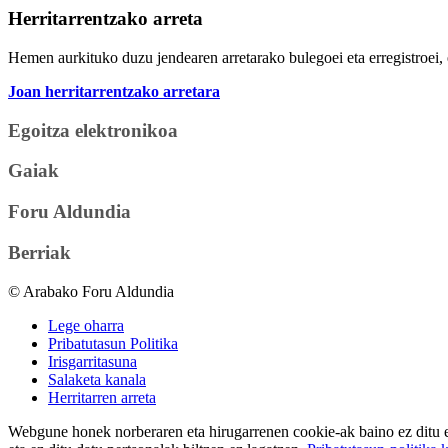
Herritarrentzako arreta
Hemen aurkituko duzu jendearen arretarako bulegoei eta erregistroei, 
Joan herritarrentzako arretara
Egoitza elektronikoa
Gaiak
Foru Aldundia
Berriak
© Arabako Foru Aldundia
Lege oharra
Pribatutasun Politika
Irisgarritasuna
Salaketa kanala
Herritarren arreta
Webgune honek norberaren eta hirugarrenen cookie-ak baino ez ditu erab