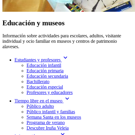
Educación y museos
Información sobre actividades para escolares, adultos, visitante
individual y ocio familiar en museos y centros de patrimonio
alaveses.
expand_more
Estudiantes y profesores
Educación infantil
Educación primaria
Educación secundaria
Bachillerato
Educación especial
Profesores y educadores
expand_more
Tiempo libre en el museo
Público adulto
Público infantil y familias
Semana Santa en los museos
Programa de verano
Descubre Iruña Veleia
expand_more