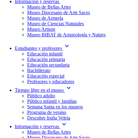
Información y reservas
Museo de Bellas Artes
Museo Diocesano de Arte Sacro
Museo de Armería
Museo de Ciencias Naturales
Museo Artium
Museo BIBAT de Arqueología y Naipes
expand_more
Estudiantes y profesores
Educación infantil
Educación primaria
Educación secundaria
Bachillerato
Educación especial
Profesores y educadores
expand_more
Tiempo libre en el museo
Público adulto
Público infantil y familias
Semana Santa en los museos
Programa de verano
Descubre Iruña Veleia
expand_more
Información y reservas
Museo de Bellas Artes
Museo Diocesano de Arte Sacro