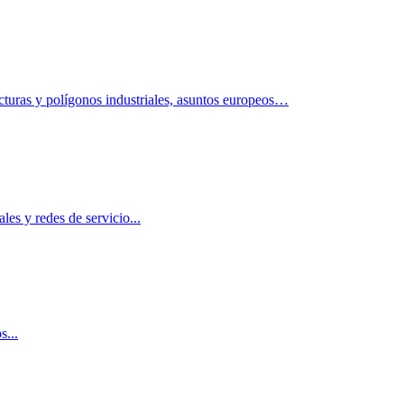
turas y polígonos industriales, asuntos europeos…
les y redes de servicio...
s...