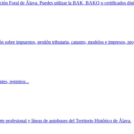
tación Foral de Álava. Puedes utilizar la BAK, BAKQ o certificados digi
 sobre impuestos, gestión tributaria, catastro, modelos e impresos, pr
tes, registros...
rte profesional y líneas de autobuses del Territorio Histórico de Álava.