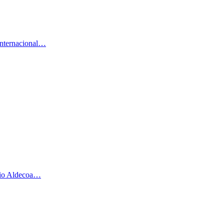
 internacional…
acio Aldecoa…