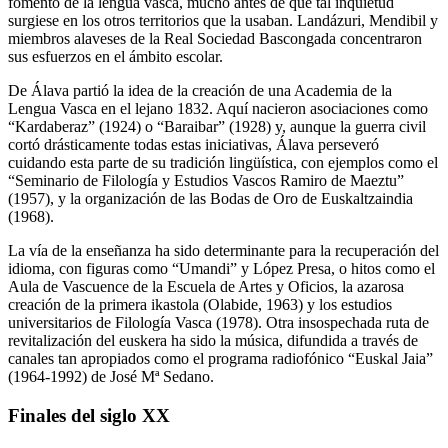
fomento de la lengua vasca, mucho antes de que tal inquietud
surgiese en los otros territorios que la usaban. Landázuri, Mendibil y
miembros alaveses de la Real Sociedad Bascongada concentraron
sus esfuerzos en el ámbito escolar.
De Álava partió la idea de la creación de una Academia de la
Lengua Vasca en el lejano 1832. Aquí nacieron asociaciones como
“Kardaberaz” (1924) o “Baraibar” (1928) y, aunque la guerra civil
cortó drásticamente todas estas iniciativas, Álava perseveró
cuidando esta parte de su tradición lingüística, con ejemplos como el
“Seminario de Filología y Estudios Vascos Ramiro de Maeztu”
(1957), y la organización de las Bodas de Oro de Euskaltzaindia
(1968).
La vía de la enseñanza ha sido determinante para la recuperación del
idioma, con figuras como “Umandi” y López Presa, o hitos como el
Aula de Vascuence de la Escuela de Artes y Oficios, la azarosa
creación de la primera ikastola (Olabide, 1963) y los estudios
universitarios de Filología Vasca (1978). Otra insospechada ruta de
revitalización del euskera ha sido la música, difundida a través de
canales tan apropiados como el programa radiofónico “Euskal Jaia”
(1964-1992) de José Mª Sedano.
Finales del siglo XX