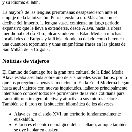
y su idioma: el latín.
La mayoría de las lenguas prerromanas desaparecieron ante el
empuje de la latinización. Pero el euskera no. Más aún: con el
declive del Imperio, la lengua vasca comienza un largo período
expansivo que le lleva a extenderse, desde Álava, hacia la ribera
meridional del río Ebro, alcanzando en la Edad Media a muchas
localidades de Burgos y la Rioja, donde ha dejado como herencia
una cuantiosa toponimia y unas enigmáticas frases en las glosas de
San Millán de la Cogolla.
Noticias de viajeros
El Camino de Santiago fue la gran ruta cultural de la Edad Media.
Álava estaba asentada sobre uno de sus ramales secundarios, por lo
que los peregrinos apenas la mencionan. En la Edad Moderna llegan
hasta aquí viajeros con nuevas inquietudes, italianos principalmente,
intentando conocer todos los pormenores de la vida cotidiana para
transmitir una imagen objetiva y atractiva a sus futuros lectores.
También se fijaron en la situación idiomática de los alaveses:
Álava es, en el siglo XVI, un territorio fundamentalmente
euskaldún.
Vitoria es el centro neurálgico del castellano, aunque también
se oye hablar en euskera.