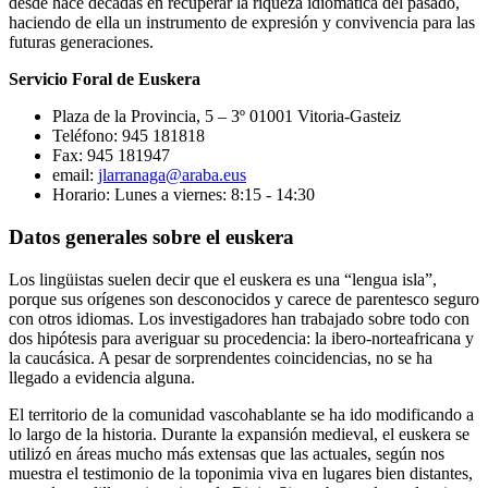
desde hace décadas en recuperar la riqueza idiomática del pasado,
haciendo de ella un instrumento de expresión y convivencia para las
futuras generaciones.
Servicio Foral de Euskera
Plaza de la Provincia, 5 – 3º 01001 Vitoria-Gasteiz
Teléfono: 945 181818
Fax: 945 181947
email:
jlarranaga@araba.eus
Horario: Lunes a viernes: 8:15 - 14:30
Datos generales sobre el euskera
Los lingüistas suelen decir que el euskera es una “lengua isla”,
porque sus orígenes son desconocidos y carece de parentesco seguro
con otros idiomas. Los investigadores han trabajado sobre todo con
dos hipótesis para averiguar su procedencia: la ibero-norteafricana y
la caucásica. A pesar de sorprendentes coincidencias, no se ha
llegado a evidencia alguna.
El territorio de la comunidad vascohablante se ha ido modificando a
lo largo de la historia. Durante la expansión medieval, el euskera se
utilizó en áreas mucho más extensas que las actuales, según nos
muestra el testimonio de la toponimia viva en lugares bien distantes,