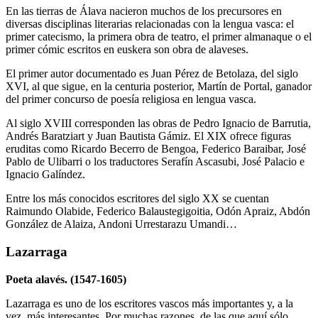
En las tierras de Álava nacieron muchos de los precursores en
diversas disciplinas literarias relacionadas con la lengua vasca: el
primer catecismo, la primera obra de teatro, el primer almanaque o el
primer cómic escritos en euskera son obra de alaveses.
El primer autor documentado es Juan Pérez de Betolaza, del siglo
XVI, al que sigue, en la centuria posterior, Martín de Portal, ganador
del primer concurso de poesía religiosa en lengua vasca.
Al siglo XVIII corresponden las obras de Pedro Ignacio de Barrutia,
Andrés Baratziart y Juan Bautista Gámiz. El XIX ofrece figuras
eruditas como Ricardo Becerro de Bengoa, Federico Baraibar, José
Pablo de Ulibarri o los traductores Serafín Ascasubi, José Palacio e
Ignacio Galíndez.
Entre los más conocidos escritores del siglo XX se cuentan
Raimundo Olabide, Federico Balaustegigoitia, Odón Apraiz, Abdón
González de Alaiza, Andoni Urrestarazu Umandi…
Lazarraga
Poeta alavés. (1547-1605)
Lazarraga es uno de los escritores vascos más importantes y, a la
vez, más interesantes. Por muchas razones, de las que aquí sólo