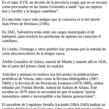
En el siglo XVII, un decreto de la provincia exigía que no se enviara
como procurador en las Juntas Generales a nadie “que no supiera
leer y escribir y la lengua castellana”.
El catecismo vasco más antiguo que se conserva es el del alavés
Juan Pérez de Betolaza (1596).
En 1841, Salvatierra tenía entre sus cargos municipales el de
intérprete, para resolver los problemas de quienes no conocían el
castellano.
En Llodio, Urrunaga y otros pueblos hay protestas por la entrada de
curas desconocedores de la lengua vasca.
Abdón González de Alaiza, natural de Musitu y muerto allí en 1926,
fue el autor del primer cómic en euskara.
Artículos y poemas en euskera son frecuentes en publicaciones
periódicas de Vitoria, tales como la Revista bibliográfica (1867-
1869) y la Revista de las Provincias Euskaras (1878-1889), ambas
editadas por Fermín Herrán, natural de Salinas de Añana. Éste
escribía en 1879 sobre la necesidad de que el euskera “pueda
transmitirse entero e incorruptible a las futuras generaciones”.
El sacerdote de Legutiano Serafín Ascasubi (1864-1940) tradujo un
capítulo del Quijote de Cervantes. Otro escritor del mismo pueblo,