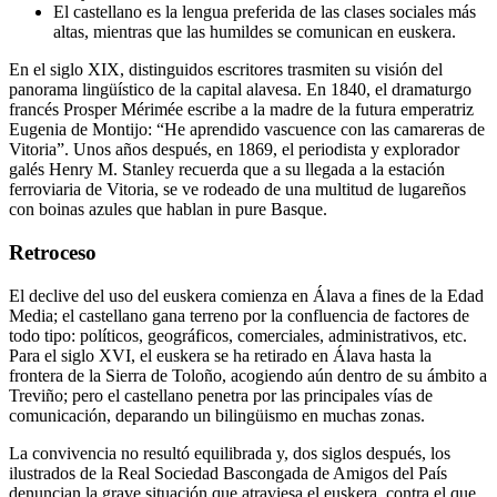
El castellano es la lengua preferida de las clases sociales más
altas, mientras que las humildes se comunican en euskera.
En el siglo XIX, distinguidos escritores trasmiten su visión del
panorama lingüístico de la capital alavesa. En 1840, el dramaturgo
francés Prosper Mérimée escribe a la madre de la futura emperatriz
Eugenia de Montijo: “He aprendido vascuence con las camareras de
Vitoria”. Unos años después, en 1869, el periodista y explorador
galés Henry M. Stanley recuerda que a su llegada a la estación
ferroviaria de Vitoria, se ve rodeado de una multitud de lugareños
con boinas azules que hablan in pure Basque.
Retroceso
El declive del uso del euskera comienza en Álava a fines de la Edad
Media; el castellano gana terreno por la confluencia de factores de
todo tipo: políticos, geográficos, comerciales, administrativos, etc.
Para el siglo XVI, el euskera se ha retirado en Álava hasta la
frontera de la Sierra de Toloño, acogiendo aún dentro de su ámbito a
Treviño; pero el castellano penetra por las principales vías de
comunicación, deparando un bilingüismo en muchas zonas.
La convivencia no resultó equilibrada y, dos siglos después, los
ilustrados de la Real Sociedad Bascongada de Amigos del País
denuncian la grave situación que atraviesa el euskera, contra el que