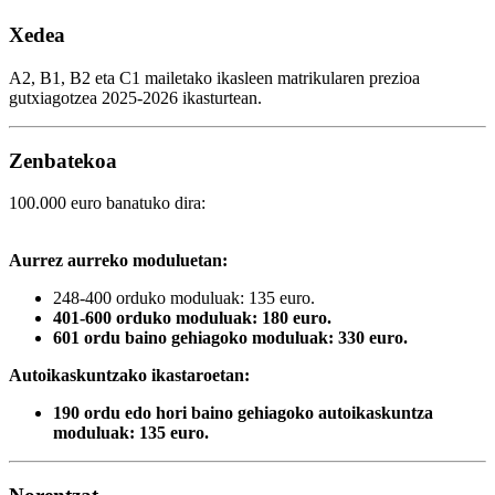
Xedea
A2, B1, B2 eta C1 mailetako ikasleen matrikularen prezioa
gutxiagotzea 2025-2026 ikasturtean.
Zenbatekoa
100.000 euro banatuko dira:
Aurrez aurreko moduluetan:
248-400 orduko moduluak: 135 euro.
401-600 orduko moduluak: 180 euro.
601 ordu baino gehiagoko moduluak: 330 euro.
Autoikaskuntzako ikastaroetan:
190 ordu edo hori baino gehiagoko autoikaskuntza
moduluak: 135 euro.