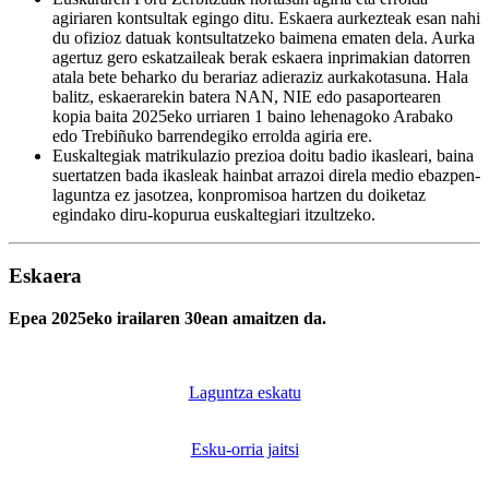
agiriaren kontsultak egingo ditu. Eskaera aurkezteak esan nahi
du ofizioz datuak kontsultatzeko baimena ematen dela. Aurka
agertuz gero eskatzaileak berak eskaera inprimakian datorren
atala bete beharko du berariaz adieraziz aurkakotasuna. Hala
balitz, eskaerarekin batera NAN, NIE edo pasaportearen
kopia baita 2025eko urriaren 1 baino lehenagoko Arabako
edo Trebiñuko barrendegiko errolda agiria ere.
Euskaltegiak matrikulazio prezioa doitu badio ikasleari, baina
suertatzen bada ikasleak hainbat arrazoi direla medio ebazpen-
laguntza ez jasotzea, konpromisoa hartzen du doiketaz
egindako diru-kopurua euskaltegiari itzultzeko.
Eskaera
Epea 2025eko irailaren 30ean amaitzen da.
Laguntza eskatu
Esku-orria jaitsi