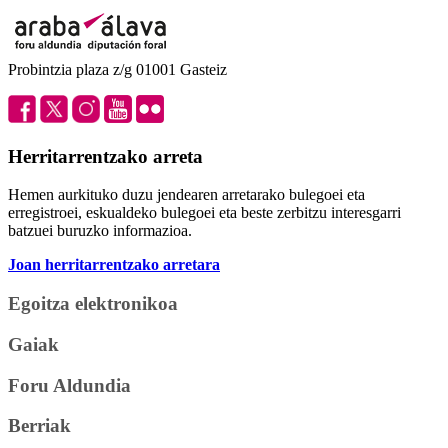
Probintzia plaza z/g 01001 Gasteiz
Herritarrentzako arreta
Hemen aurkituko duzu jendearen arretarako bulegoei eta
erregistroei, eskualdeko bulegoei eta beste zerbitzu interesgarri
batzuei buruzko informazioa.
Joan herritarrentzako arretara
Egoitza elektronikoa
Gaiak
Foru Aldundia
Berriak