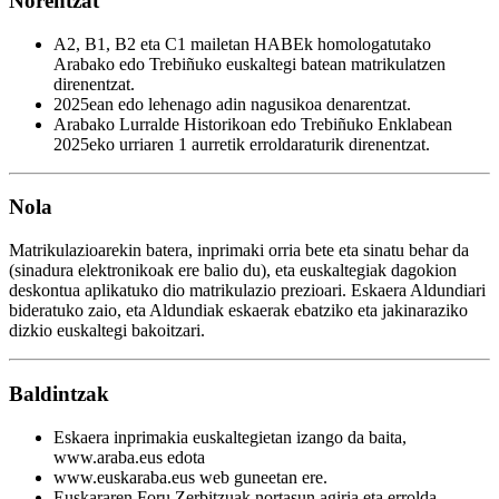
Norentzat
A2, B1, B2 eta C1 mailetan HABEk homologatutako
Arabako edo Trebiñuko euskaltegi batean matrikulatzen
direnentzat.
2025ean edo lehenago adin nagusikoa denarentzat.
Arabako Lurralde Historikoan edo Trebiñuko Enklabean
2025eko urriaren 1 aurretik erroldaraturik direnentzat.
Nola
Matrikulazioarekin batera, inprimaki orria bete eta sinatu behar da
(sinadura elektronikoak ere balio du), eta euskaltegiak dagokion
deskontua aplikatuko dio matrikulazio prezioari. Eskaera Aldundiari
bideratuko zaio, eta Aldundiak eskaerak ebatziko eta jakinaraziko
dizkio euskaltegi bakoitzari.
Baldintzak
Eskaera inprimakia euskaltegietan izango da baita,
www.araba.eus edota
www.euskaraba.eus web guneetan ere.
Euskararen Foru Zerbitzuak nortasun agiria eta errolda