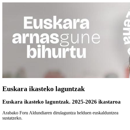
Euskara ikasteko laguntzak
Euskara ikasteko laguntzak. 2025-2026 ikastaroa
Arabako Foru Aldundiaren dirulaguntza helduen euskalduntzea
sustatzeko.