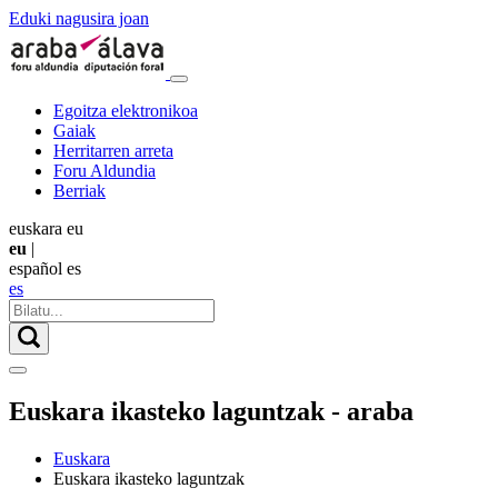
Eduki nagusira joan
Egoitza elektronikoa
Gaiak
Herritarren arreta
Foru Aldundia
Berriak
euskara
eu
eu
|
español
es
es
Euskara ikasteko laguntzak - araba
Euskara
Euskara ikasteko laguntzak