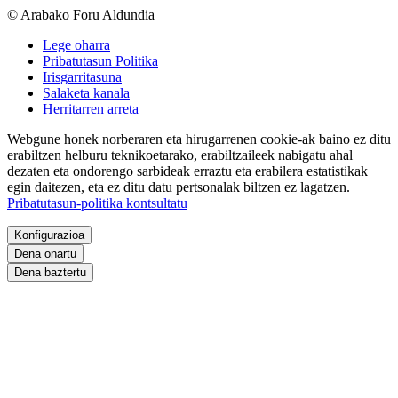
© Arabako Foru Aldundia
Lege oharra
Pribatutasun Politika
Irisgarritasuna
Salaketa kanala
Herritarren arreta
Webgune honek norberaren eta hirugarrenen cookie-ak baino ez ditu
erabiltzen helburu teknikoetarako, erabiltzaileek nabigatu ahal
dezaten eta ondorengo sarbideak erraztu eta erabilera estatistikak
egin daitezen, eta ez ditu datu pertsonalak biltzen ez lagatzen.
Pribatutasun-politika kontsultatu
Konfigurazioa
Dena onartu
Dena baztertu