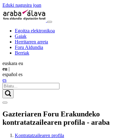
Eduki nagusira joan
Egoitza elektronikoa
Gaiak
Herritarren arreta
Foru Aldundia
Berriak
euskara
eu
eu
|
español
es
es
Gazteriaren Foru Erakundeko
kontratatzailearen profila - araba
Kontratatzailearen profila