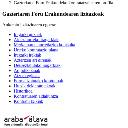
Gazteriaren Foru Erakundeko kontratatzailearen profila
Gazteriaren Foru Erakundearen lizitazioak
Aukeratu lizitazioaren egoera:
Iragarki guztiak
Aldez aurreko iragarkiak
Merkatuaren aurretiazko kontsulta
Urteko kontratazio plana
Iragarki irekiak
Aztertzen ari direnak
Deuseztatutako iragarkiak
Adjudikazioak
Atzera egiteak
Formalizatutako kontratuak
Hutsik deklaratutakoak
Historikoa
Kontratuaren aldakuntza
Kontratu txikiak