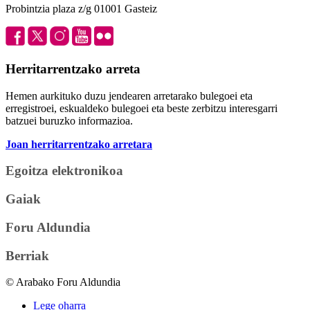
Probintzia plaza z/g 01001 Gasteiz
Herritarrentzako arreta
Hemen aurkituko duzu jendearen arretarako bulegoei eta
erregistroei, eskualdeko bulegoei eta beste zerbitzu interesgarri
batzuei buruzko informazioa.
Joan herritarrentzako arretara
Egoitza elektronikoa
Gaiak
Foru Aldundia
Berriak
© Arabako Foru Aldundia
Lege oharra