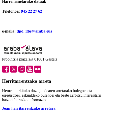
Harremanetarako datuak
Telefonoa:
945 22 27 62
e-maila:
dpd_ifbs@araba.eus
Probintzia plaza z/g 01001 Gasteiz
Herritarrentzako arreta
Hemen aurkituko duzu jendearen arretarako bulegoei eta
erregistroei, eskualdeko bulegoei eta beste zerbitzu interesgarri
batzuei buruzko informazioa.
Joan herritarrentzako arretara