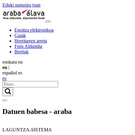
Eduki nagusira joan
Egoitza elektronikoa
Gaiak
Herritarren arreta
Foru Aldundia
Berriak
euskara
eu
eu
|
español
es
es
Datuen babesa - araba
LAGUNTZA-SISTEMA