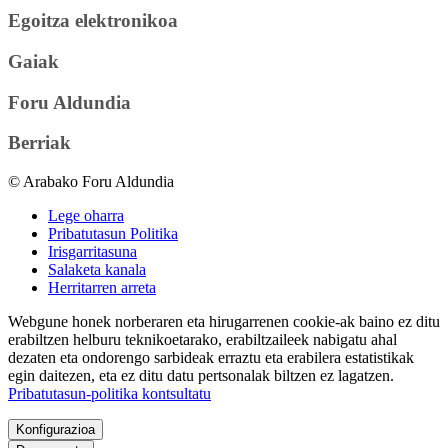
Egoitza elektronikoa
Gaiak
Foru Aldundia
Berriak
© Arabako Foru Aldundia
Lege oharra
Pribatutasun Politika
Irisgarritasuna
Salaketa kanala
Herritarren arreta
Webgune honek norberaren eta hirugarrenen cookie-ak baino ez ditu
erabiltzen helburu teknikoetarako, erabiltzaileek nabigatu ahal
dezaten eta ondorengo sarbideak erraztu eta erabilera estatistikak
egin daitezen, eta ez ditu datu pertsonalak biltzen ez lagatzen.
Pribatutasun-politika kontsultatu
Konfigurazioa