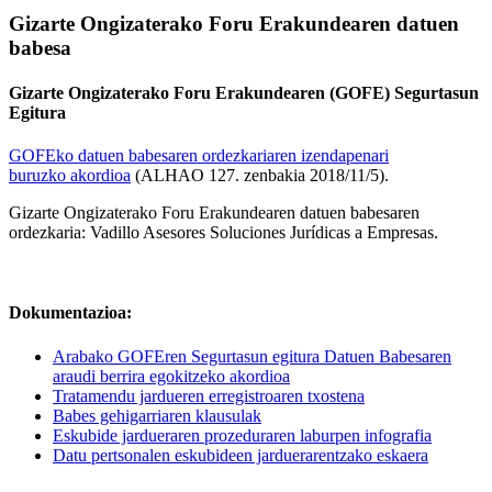
Gizarte Ongizaterako Foru Erakundearen datuen
babesa
Gizarte Ongizaterako Foru Erakundearen (GOFE) Segurtasun
Egitura
GOFEko datuen babesaren ordezkariaren izendapenari
buruzko akordioa
(ALHAO 127. zenbakia 2018/11/5).
Gizarte Ongizaterako Foru Erakundearen datuen babesaren
ordezkaria: Vadillo Asesores Soluciones Jurídicas a Empresas.
Dokumentazioa:
Arabako GOFEren Segurtasun egitura Datuen Babesaren
araudi berrira egokitzeko akordioa
Tratamendu jardueren erregistroaren txostena
Babes gehigarriaren klausulak
Eskubide jardueraren prozeduraren laburpen infografia
Datu pertsonalen eskubideen jarduerarentzako eskaera