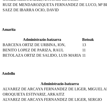
RUIZ DE MENDAROZQUETA FERNANDEZ DE LUCO, Mª B
SAEZ DE IBARRA OCIO, DAVID
Amarita
Administrazio-batzarra
Botoak
BARCENA ORTIZ DE URBINA, ION,
13
BENITO LOPEZ DE PARIZA, RAUL
11
BETOLAZA ORTIZ DE SALIDO, LUIS MARIA
11
Andollu
Administrazio-batzarra
ALVAREZ DE ARCAYA FERNANDEZ DE LIGER, MIGUEL 
OROQUIETA ESTIVARIZ, ARKAITZ
ALVAREZ DE ARCAYA FERNANDEZ DE LIGER, SERGIO