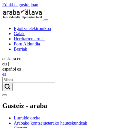
Eduki nagusira joan
Egoitza elektronikoa
Gaiak
Herritarren arreta
Foru Aldundia
Berriak
euskara
eu
eu
|
español
es
es
Gasteiz - araba
Lurralde oreka
Arabako kontzejuetarako hauteskundeak