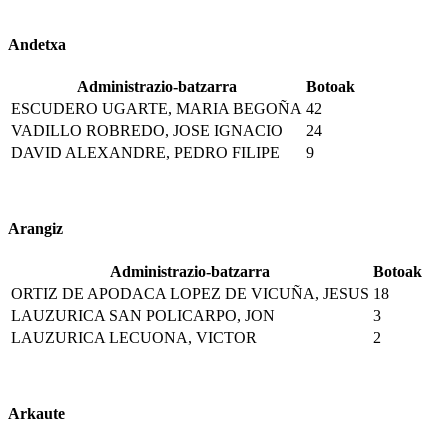
Andetxa
Administrazio-batzarra
Botoak
ESCUDERO UGARTE, MARIA BEGOÑA
42
VADILLO ROBREDO, JOSE IGNACIO
24
DAVID ALEXANDRE, PEDRO FILIPE
9
Arangiz
Administrazio-batzarra
Botoak
ORTIZ DE APODACA LOPEZ DE VICUÑA, JESUS
18
LAUZURICA SAN POLICARPO, JON
3
LAUZURICA LECUONA, VICTOR
2
Arkaute