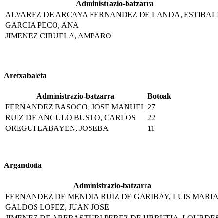
Administrazio-batzarra
ALVAREZ DE ARCAYA FERNANDEZ DE LANDA, ESTIBAL
GARCIA PECO, ANA
JIMENEZ CIRUELA, AMPARO
Aretxabaleta
Administrazio-batzarra
Botoak
FERNANDEZ BASOCO, JOSE MANUEL
27
RUIZ DE ANGULO BUSTO, CARLOS
22
OREGUI LABAYEN, JOSEBA
11
Argandoña
Administrazio-batzarra
FERNANDEZ DE MENDIA RUIZ DE GARIBAY, LUIS MARI
GALDOS LOPEZ, JUAN JOSE
JIMENEZ DE ABERASTURI PEREZ DE URRUTIA, LOURDE