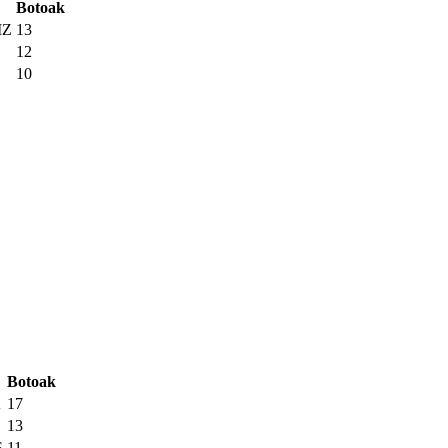
Botoak
IZ
13
12
10
Botoak
A
17
13
S
11