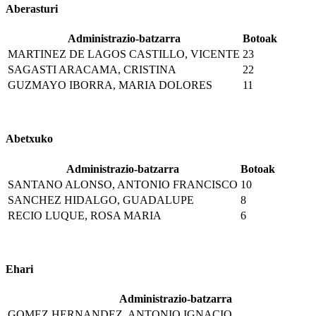
Aberasturi
Administrazio-batzarra
Botoak
MARTINEZ DE LAGOS CASTILLO, VICENTE
23
SAGASTI ARACAMA, CRISTINA
22
GUZMAYO IBORRA, MARIA DOLORES
11
Abetxuko
Administrazio-batzarra
Botoak
SANTANO ALONSO, ANTONIO FRANCISCO
10
SANCHEZ HIDALGO, GUADALUPE
8
RECIO LUQUE, ROSA MARIA
6
Ehari
Administrazio-batzarra
GOMEZ HERNANDEZ, ANTONIO IGNACIO