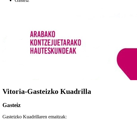
Gasteiz
Vitoria-Gasteizko Kuadrilla
Gasteiz
Gasteizko Kuadrillaren emaitzak: