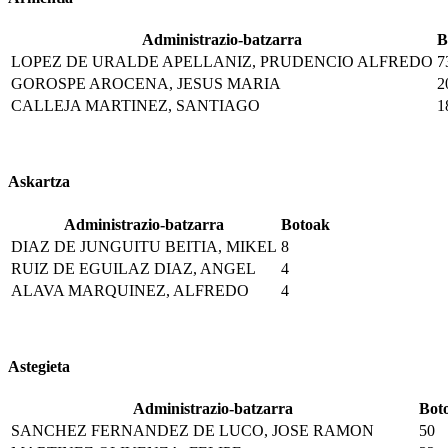
Administrazio-batzarra
B
LOPEZ DE URALDE APELLANIZ, PRUDENCIO ALFREDO
7
GOROSPE AROCENA, JESUS MARIA
2
CALLEJA MARTINEZ, SANTIAGO
1
Askartza
Administrazio-batzarra
Botoak
DIAZ DE JUNGUITU BEITIA, MIKEL
8
RUIZ DE EGUILAZ DIAZ, ANGEL
4
ALAVA MARQUINEZ, ALFREDO
4
Astegieta
Administrazio-batzarra
Bot
SANCHEZ FERNANDEZ DE LUCO, JOSE RAMON
50