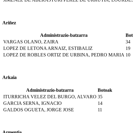
Ariñez
Administrazio-batzarra
Bot
VARGAS OLANO, ZAIRA
34
LOPEZ DE LETONA ARNAIZ, ESTIBALIZ
19
LOPEZ DE ROBLES ORTIZ DE URBINA, PEDRO MARIA
10
Arkaia
Administrazio-batzarra
Botoak
ITURRICHA VELEZ DEL BURGO, ALVARO
35
GARCIA SERNA, IGNACIO
14
GALDOS OGUETA, JORGE JOSE
11
Armentia