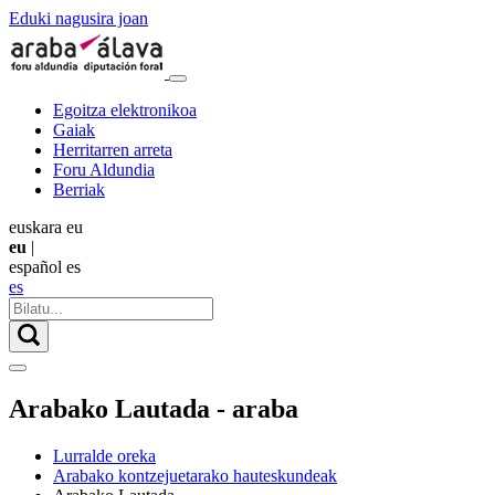
Eduki nagusira joan
Egoitza elektronikoa
Gaiak
Herritarren arreta
Foru Aldundia
Berriak
euskara
eu
eu
|
español
es
es
Arabako Lautada - araba
Lurralde oreka
Arabako kontzejuetarako hauteskundeak