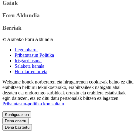
Gaiak
Foru Aldundia
Berriak
© Arabako Foru Aldundia
Lege oharra
Pribatutasun Politika
Irisgarritasuna
Salaketa kanala
Herritarren arreta
Webgune honek norberaren eta hirugarrenen cookie-ak baino ez ditu
erabiltzen helburu teknikoetarako, erabiltzaileek nabigatu ahal
dezaten eta ondorengo sarbideak erraztu eta erabilera estatistikak
egin daitezen, eta ez ditu datu pertsonalak biltzen ez lagatzen.
Pribatutasun-politika kontsultatu
Konfigurazioa
Dena onartu
Dena baztertu