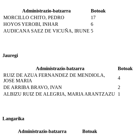
Administrazio-batzarra
Botoak
MORCILLO CHITO, PEDRO
17
HOYOS YEROBI, INHAR
6
AUDICANA SAEZ DE VICUÑA, IRUNE
5
Jauregi
Administrazio-batzarra
Botoak
RUIZ DE AZUA FERNANDEZ DE MENDIOLA,
4
JOSE MARIA
DE ARRIBA BRAVO, IVAN
2
ALBIZU RUIZ DE ALEGRIA, MARIA ARANTZAZU
1
Langarika
Administrazio-batzarra
Botoak