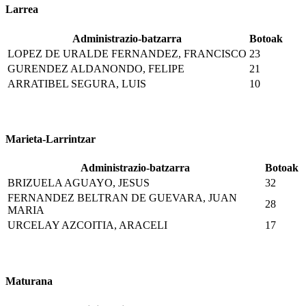
Larrea
Administrazio-batzarra
Botoak
LOPEZ DE URALDE FERNANDEZ, FRANCISCO
23
GURENDEZ ALDANONDO, FELIPE
21
ARRATIBEL SEGURA, LUIS
10
Marieta-Larrintzar
Administrazio-batzarra
Botoak
BRIZUELA AGUAYO, JESUS
32
FERNANDEZ BELTRAN DE GUEVARA, JUAN
28
MARIA
URCELAY AZCOITIA, ARACELI
17
Maturana