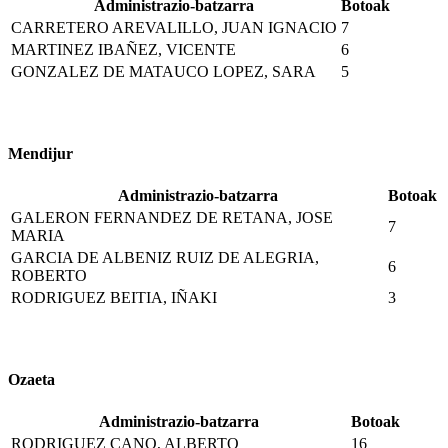
Administrazio-batzarra
Botoak
CARRETERO AREVALILLO, JUAN IGNACIO
7
MARTINEZ IBAÑEZ, VICENTE
6
GONZALEZ DE MATAUCO LOPEZ, SARA
5
Mendijur
Administrazio-batzarra
Botoak
GALERON FERNANDEZ DE RETANA, JOSE
7
MARIA
GARCIA DE ALBENIZ RUIZ DE ALEGRIA,
6
ROBERTO
RODRIGUEZ BEITIA, IÑAKI
3
Ozaeta
Administrazio-batzarra
Botoak
RODRIGUEZ CANO, ALBERTO
16