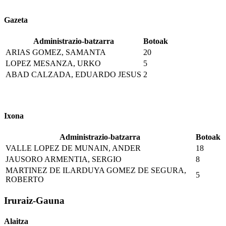
Gazeta
Administrazio-batzarra
Botoak
ARIAS GOMEZ, SAMANTA
20
LOPEZ MESANZA, URKO
5
ABAD CALZADA, EDUARDO JESUS
2
Ixona
Administrazio-batzarra
Botoak
VALLE LOPEZ DE MUNAIN, ANDER
18
JAUSORO ARMENTIA, SERGIO
8
MARTINEZ DE ILARDUYA GOMEZ DE SEGURA,
5
ROBERTO
Iruraiz-Gauna
Alaitza