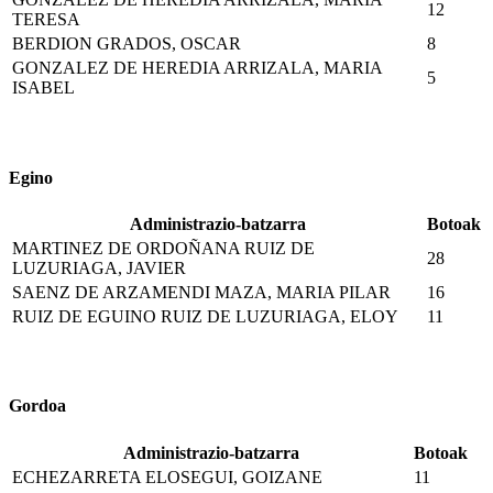
12
TERESA
BERDION GRADOS, OSCAR
8
GONZALEZ DE HEREDIA ARRIZALA, MARIA
5
ISABEL
Egino
Administrazio-batzarra
Botoak
MARTINEZ DE ORDOÑANA RUIZ DE
28
LUZURIAGA, JAVIER
SAENZ DE ARZAMENDI MAZA, MARIA PILAR
16
RUIZ DE EGUINO RUIZ DE LUZURIAGA, ELOY
11
Gordoa
Administrazio-batzarra
Botoak
ECHEZARRETA ELOSEGUI, GOIZANE
11