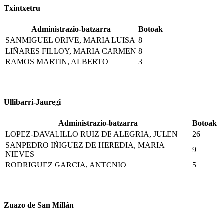
Txintxetru
Administrazio-batzarra
Botoak
SANMIGUEL ORIVE, MARIA LUISA
8
LIÑARES FILLOY, MARIA CARMEN
8
RAMOS MARTIN, ALBERTO
3
Ullibarri-Jauregi
Administrazio-batzarra
Botoak
LOPEZ-DAVALILLO RUIZ DE ALEGRIA, JULEN
26
SANPEDRO IÑIGUEZ DE HEREDIA, MARIA
9
NIEVES
RODRIGUEZ GARCIA, ANTONIO
5
Zuazo de San Millán