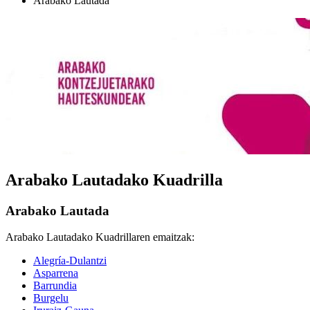
Arabako Lautada
Arabako Lautadako Kuadrilla
Arabako Lautada
Arabako Lautadako Kuadrillaren emaitzak:
Alegría-Dulantzi
Asparrena
Barrundia
Burgelu