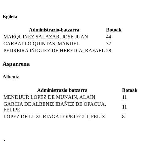
Egileta
Administrazio-batzarra
Botoak
MARQUINEZ SALAZAR, JOSE JUAN
44
CARBALLO QUINTAS, MANUEL
37
PEDREIRA IÑIGUEZ DE HEREDIA, RAFAEL
28
Asparrena
Albeniz
Administrazio-batzarra
Botoak
MENDIJUR LOPEZ DE MUNAIN, ALAIN
11
GARCIA DE ALBENIZ IBAÑEZ DE OPACUA,
11
FELIPE
LOPEZ DE LUZURIAGA LOPETEGUI, FELIX
8