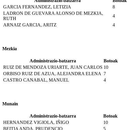
Administrazio-batzarra
Botoak
GARCIA FERNANDEZ, LETIZIA
8
LADRON DE GUEVARA ALONSO DE MEZKIA,
4
RUTH
ARNAIZ GARCIA, ARITZ
4
Mezkia
Administrazio-batzarra
Botoak
RUIZ DE MENDOZA URIARTE, JUAN CARLOS
10
ORBISO RUIZ DE AZUA, ALEJANDRA ELENA
7
CASTRO CANABAL, MANUEL
4
Munain
Administrazio-batzarra
Botoak
HERNANDEZ VIGIOLA, IÑIGO
10
BEITIA ANDA, PRUDENCIO
5