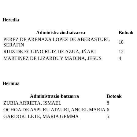
Heredia
Administrazio-batzarra
Botoak
PEREZ DE ARENAZA LOPEZ DE ABERASTURI,
18
SERAFIN
RUIZ DE EGUINO RUIZ DE AZUA, IÑAKI
12
MARTINEZ DE LIZARDUY MADINA, JESUS
4
Hermua
Administrazio-batzarra
Botoak
ZUBIA ARRIETA, ISMAEL
8
OCHOA DE ASPURU ATAURI, ANGEL MARIA
6
GARDOKI LETE, MARIA GEMMA
5