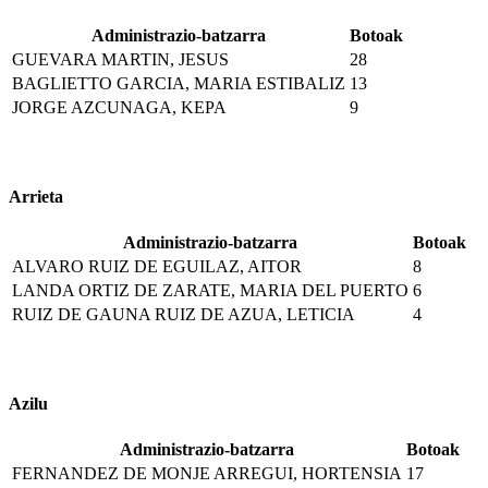
Administrazio-batzarra
Botoak
GUEVARA MARTIN, JESUS
28
BAGLIETTO GARCIA, MARIA ESTIBALIZ
13
JORGE AZCUNAGA, KEPA
9
Arrieta
Administrazio-batzarra
Botoak
ALVARO RUIZ DE EGUILAZ, AITOR
8
LANDA ORTIZ DE ZARATE, MARIA DEL PUERTO
6
RUIZ DE GAUNA RUIZ DE AZUA, LETICIA
4
Azilu
Administrazio-batzarra
Botoak
FERNANDEZ DE MONJE ARREGUI, HORTENSIA
17