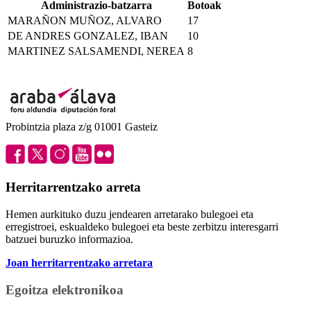
Administrazio-batzarra
Botoak
MARAÑON MUÑOZ, ALVARO
17
DE ANDRES GONZALEZ, IBAN
10
MARTINEZ SALSAMENDI, NEREA
8
Probintzia plaza z/g 01001 Gasteiz
Herritarrentzako arreta
Hemen aurkituko duzu jendearen arretarako bulegoei eta
erregistroei, eskualdeko bulegoei eta beste zerbitzu interesgarri
batzuei buruzko informazioa.
Joan herritarrentzako arretara
Egoitza elektronikoa