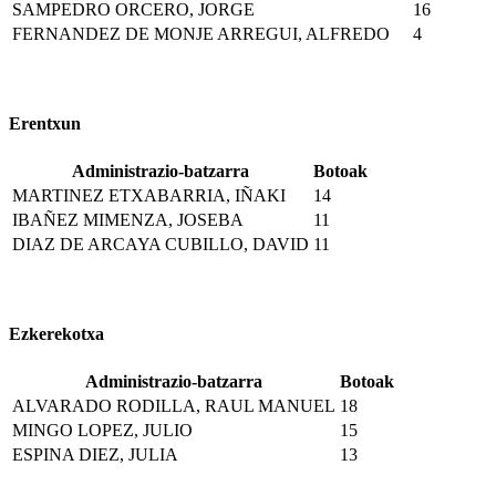
SAMPEDRO ORCERO, JORGE
16
FERNANDEZ DE MONJE ARREGUI, ALFREDO
4
Erentxun
Administrazio-batzarra
Botoak
MARTINEZ ETXABARRIA, IÑAKI
14
IBAÑEZ MIMENZA, JOSEBA
11
DIAZ DE ARCAYA CUBILLO, DAVID
11
Ezkerekotxa
Administrazio-batzarra
Botoak
ALVARADO RODILLA, RAUL MANUEL
18
MINGO LOPEZ, JULIO
15
ESPINA DIEZ, JULIA
13