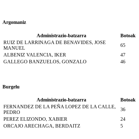
Argomaniz
Administrazio-batzarra
Botoak
RUIZ DE LARRINAGA DE BENAVIDES, JOSE
65
MANUEL
ALBENIZ VALENCIA, IKER
47
GALLEGO BANZUELOS, GONZALO
46
Burgelu
Administrazio-batzarra
Botoak
FERNANDEZ DE LA PEÑA LOPEZ DE LA CALLE,
36
PEDRO
PEREZ ELIZONDO, XABIER
24
ORCAJO ARECHAGA, BERDAITZ
5