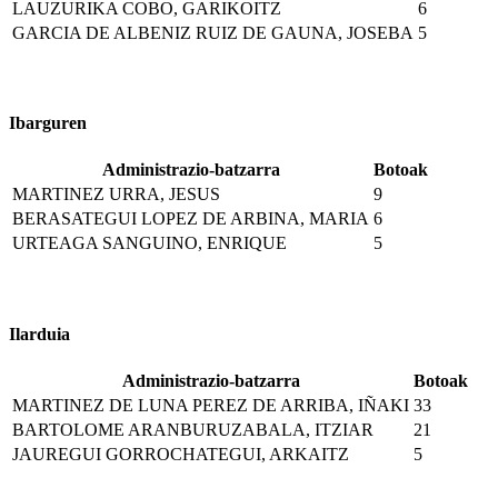
LAUZURIKA COBO, GARIKOITZ
6
GARCIA DE ALBENIZ RUIZ DE GAUNA, JOSEBA
5
Ibarguren
Administrazio-batzarra
Botoak
MARTINEZ URRA, JESUS
9
BERASATEGUI LOPEZ DE ARBINA, MARIA
6
URTEAGA SANGUINO, ENRIQUE
5
Ilarduia
Administrazio-batzarra
Botoak
MARTINEZ DE LUNA PEREZ DE ARRIBA, IÑAKI
33
BARTOLOME ARANBURUZABALA, ITZIAR
21
JAUREGUI GORROCHATEGUI, ARKAITZ
5