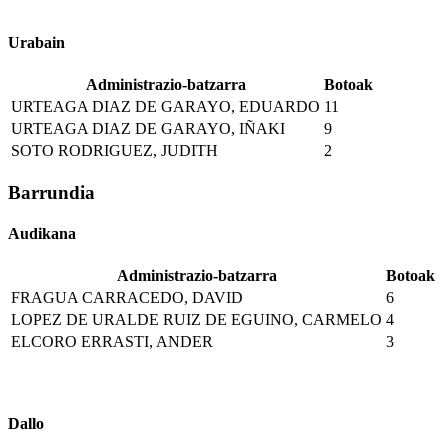
Urabain
Administrazio-batzarra
Botoak
URTEAGA DIAZ DE GARAYO, EDUARDO
11
URTEAGA DIAZ DE GARAYO, IÑAKI
9
SOTO RODRIGUEZ, JUDITH
2
Barrundia
Audikana
Administrazio-batzarra
Botoak
FRAGUA CARRACEDO, DAVID
6
LOPEZ DE URALDE RUIZ DE EGUINO, CARMELO
4
ELCORO ERRASTI, ANDER
3
Dallo