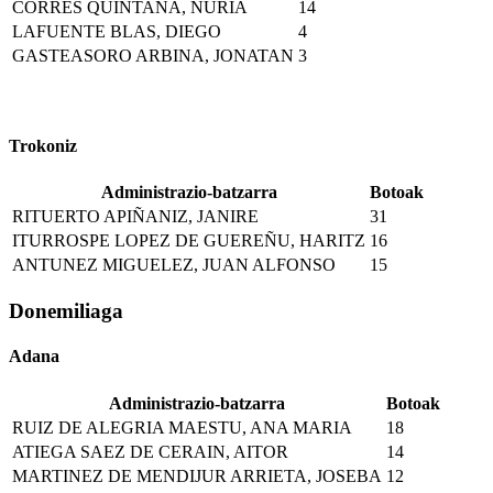
CORRES QUINTANA, NURIA
14
LAFUENTE BLAS, DIEGO
4
GASTEASORO ARBINA, JONATAN
3
Trokoniz
Administrazio-batzarra
Botoak
RITUERTO APIÑANIZ, JANIRE
31
ITURROSPE LOPEZ DE GUEREÑU, HARITZ
16
ANTUNEZ MIGUELEZ, JUAN ALFONSO
15
Donemiliaga
Adana
Administrazio-batzarra
Botoak
RUIZ DE ALEGRIA MAESTU, ANA MARIA
18
ATIEGA SAEZ DE CERAIN, AITOR
14
MARTINEZ DE MENDIJUR ARRIETA, JOSEBA
12