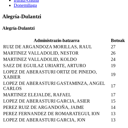
Iruraiz-Gauna
Donemiliaga
Alegría-Dulantzi
Alegría-Dulantzi
Administrazio-batzarra
Botoak
RUIZ DE ARGANDOZA MORILLAS, RAUL
27
MARTINEZ VALLADOLID, NESTOR
26
MARTINEZ VALLADOLID, KOLDO
24
SAEZ DE EGUILAZ URIARTE, ARTURO
19
LOPEZ DE ABERASTURI ORTIZ DE PINEDO,
19
XABIER
LOPEZ DE ABERASTURI GASTAMINZA, ANGEL
17
CARLOS
MARTINEZ ELEJALDE, RAFAEL
17
LOPEZ DE ABERASTURI GARCIA, ASIER
15
PEREZ RUIZ DE ARGANDOÑA, JAIME
14
PEREZ FERNANDEZ DE ROMARATEGUI, ION
13
LOPEZ DE ABERASTURI GARCIA, JON
13