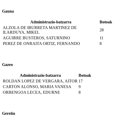
Gauna
Administrazio-batzarra
Botoak
ALZOLA DE IBURRETA MARTINEZ DE
28
ILARDUYA, MIKEL
AGUIRRE BUSTEROS, SATURNINO
11
PEREZ DE ONRAITA ORTIZ, FERNANDO
8
Gazeo
Administrazio-batzarra
Botoak
ROLDAN LOPEZ DE VERGARA, AITOR
17
CARTON ALONSO, MARIA VANESA
9
ORBENGOA LECEA, EDURNE
8
Gereñu