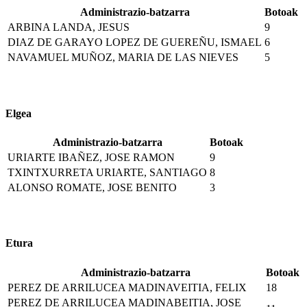
Administrazio-batzarra
Botoak
ARBINA LANDA, JESUS
9
DIAZ DE GARAYO LOPEZ DE GUEREÑU, ISMAEL
6
NAVAMUEL MUÑOZ, MARIA DE LAS NIEVES
5
Elgea
Administrazio-batzarra
Botoak
URIARTE IBAÑEZ, JOSE RAMON
9
TXINTXURRETA URIARTE, SANTIAGO
8
ALONSO ROMATE, JOSE BENITO
3
Etura
Administrazio-batzarra
Botoak
PEREZ DE ARRILUCEA MADINAVEITIA, FELIX
18
PEREZ DE ARRILUCEA MADINABEITIA, JOSE