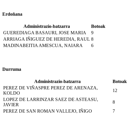
Erdoñana
Administrazio-batzarra
Botoak
GUEREDIAGA BASAURI, JOSE MARIA
9
ARRIAGA IÑIGUEZ DE HEREDIA, RAUL
8
MADINABEITIA AMESCUA, NAIARA
6
Durruma
Administrazio-batzarra
Botoak
PEREZ DE VIÑASPRE PEREZ DE ARENAZA,
12
KOLDO
LOPEZ DE LARRINZAR SAEZ DE ASTEASU,
8
JAVIER
PEREZ DE SAN ROMAN VALLEJO, IÑIGO
7