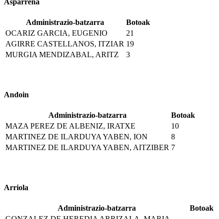
Asparrena
Administrazio-batzarra
Botoak
OCARIZ GARCIA, EUGENIO
21
AGIRRE CASTELLANOS, ITZIAR
19
MURGIA MENDIZABAL, ARITZ
3
Andoin
Administrazio-batzarra
Botoak
MAZA PEREZ DE ALBENIZ, IRATXE
10
MARTINEZ DE ILARDUYA YABEN, ION
8
MARTINEZ DE ILARDUYA YABEN, AITZIBER
7
Arriola
Administrazio-batzarra
Botoak
GONZALEZ DE HEREDIA ARRIZALA, MARIA