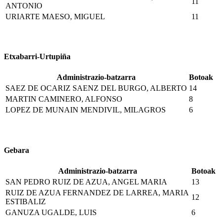
11
ANTONIO
URIARTE MAESO, MIGUEL
11
Etxabarri-Urtupiña
Administrazio-batzarra
Botoak
SAEZ DE OCARIZ SAENZ DEL BURGO, ALBERTO
14
MARTIN CAMINERO, ALFONSO
8
LOPEZ DE MUNAIN MENDIVIL, MILAGROS
6
Gebara
Administrazio-batzarra
Botoak
SAN PEDRO RUIZ DE AZUA, ANGEL MARIA
13
RUIZ DE AZUA FERNANDEZ DE LARREA, MARIA
12
ESTIBALIZ
GANUZA UGALDE, LUIS
6