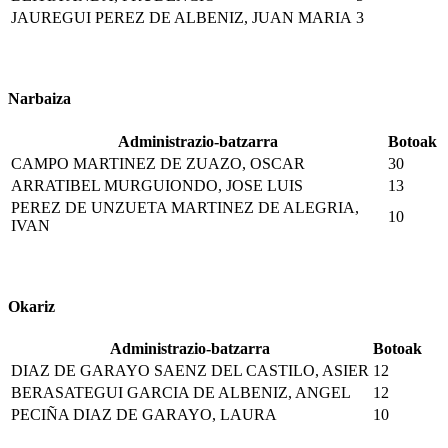
JAUREGUI PEREZ DE ALBENIZ, JUAN MARIA
3
Narbaiza
Administrazio-batzarra
Botoak
CAMPO MARTINEZ DE ZUAZO, OSCAR
30
ARRATIBEL MURGUIONDO, JOSE LUIS
13
PEREZ DE UNZUETA MARTINEZ DE ALEGRIA,
10
IVAN
Okariz
Administrazio-batzarra
Botoak
DIAZ DE GARAYO SAENZ DEL CASTILO, ASIER
12
BERASATEGUI GARCIA DE ALBENIZ, ANGEL
12
PECIÑA DIAZ DE GARAYO, LAURA
10