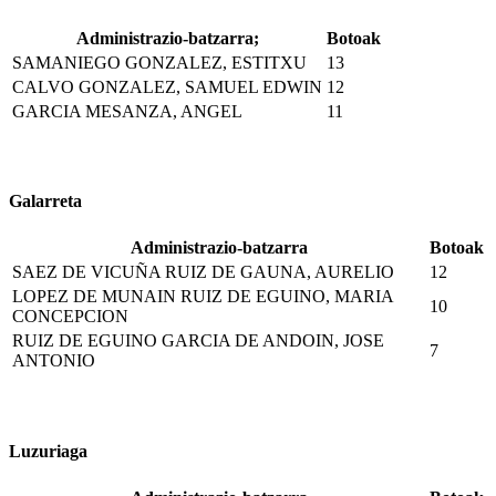
Administrazio-batzarra;
Botoak
SAMANIEGO GONZALEZ, ESTITXU
13
CALVO GONZALEZ, SAMUEL EDWIN
12
GARCIA MESANZA, ANGEL
11
Galarreta
Administrazio-batzarra
Botoak
SAEZ DE VICUÑA RUIZ DE GAUNA, AURELIO
12
LOPEZ DE MUNAIN RUIZ DE EGUINO, MARIA
10
CONCEPCION
RUIZ DE EGUINO GARCIA DE ANDOIN, JOSE
7
ANTONIO
Luzuriaga