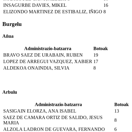
INSAGURBE DAVIES, MIKEL
16
ELIZONDO MARTINEZ DE ESTIBALIZ, IÑIGO
8
Burgelu
Añua
Administrazio-batzarra
Botoak
BRAVO SAEZ DE URABAIN, RUBEN
19
LOPEZ DE ARREGUI VAZQUEZ, XABIER
17
ALDEKOA ONAINDIA, SILVIA
8
Arbulu
Administrazio-batzarra
Botoak
SASIGAIN ELORZA, ANA ISABEL
13
SAEZ DE CAMARA ORTIZ DE SALIDO, JESUS
8
MARIA
ALZOLA LADRON DE GUEVARA, FERNANDO
6