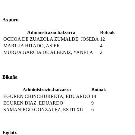
Axpuru
Administrazio-batzarra
Botoak
OCHOA DE ZUAZOLA ZUMALDE, JOSEBA
12
MARTIJA HITADO, ASIER
4
MURUA GARCIA DE ALBENIZ, YANELA
2
Bikuña
Administrazio-batzarra
Botoak
EGUREN CHINCHURRETA, EDUARDO
14
EGUREN DIAZ, EDUARDO
9
SAMANIEGO GONZALEZ, ESTITXU
6
Egilatz