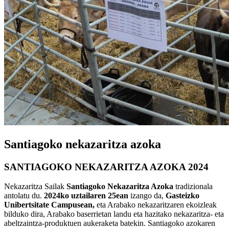
Santiagoko nekazaritza azoka
SANTIAGOKO NEKAZARITZA AZOKA 2024
Nekazaritza Sailak
Santiagoko Nekazaritza Azoka
tradizionala
antolatu du.
2024ko uztailaren 25ean
izango da,
Gasteizko
Unibertsitate Campusean,
eta Arabako nekazaritzaren ekoizleak
bilduko dira, Arabako baserrietan landu eta hazitako nekazaritza- eta
abeltzaintza-produktuen aukeraketa batekin. Santiagoko azokaren