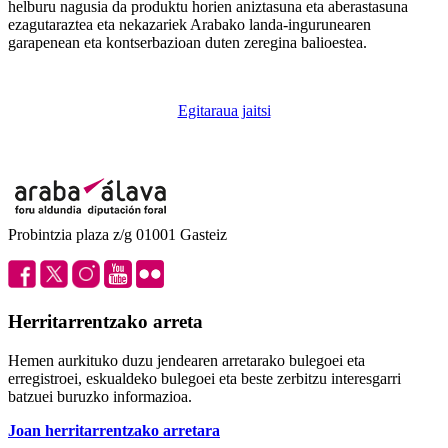
helburu nagusia da produktu horien aniztasuna eta aberastasuna
ezagutaraztea eta nekazariek Arabako landa-ingurunearen
garapenean eta kontserbazioan duten zeregina balioestea.
Egitaraua jaitsi
Probintzia plaza z/g 01001 Gasteiz
Herritarrentzako arreta
Hemen aurkituko duzu jendearen arretarako bulegoei eta
erregistroei, eskualdeko bulegoei eta beste zerbitzu interesgarri
batzuei buruzko informazioa.
Joan herritarrentzako arretara