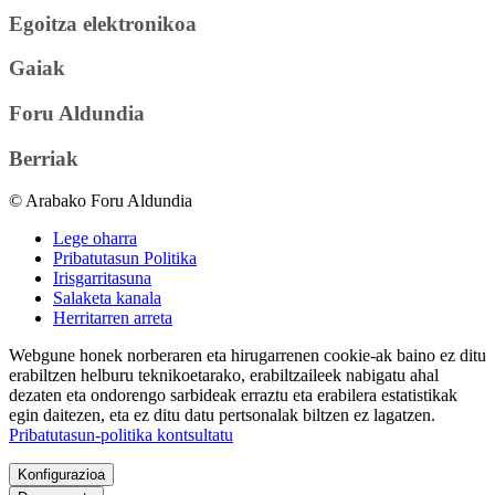
Egoitza elektronikoa
Gaiak
Foru Aldundia
Berriak
© Arabako Foru Aldundia
Lege oharra
Pribatutasun Politika
Irisgarritasuna
Salaketa kanala
Herritarren arreta
Webgune honek norberaren eta hirugarrenen cookie-ak baino ez ditu
erabiltzen helburu teknikoetarako, erabiltzaileek nabigatu ahal
dezaten eta ondorengo sarbideak erraztu eta erabilera estatistikak
egin daitezen, eta ez ditu datu pertsonalak biltzen ez lagatzen.
Pribatutasun-politika kontsultatu
Konfigurazioa