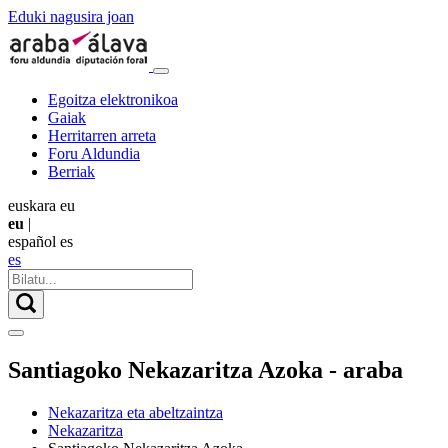
Eduki nagusira joan
Egoitza elektronikoa
Gaiak
Herritarren arreta
Foru Aldundia
Berriak
euskara
eu
eu
|
español
es
es
Santiagoko Nekazaritza Azoka - araba
Nekazaritza eta abeltzaintza
Nekazaritza