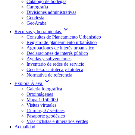
Catálogo de bodegas
Cartografía
Divisiones administrativas
Geodesia
GeoAraba
expand_more
Recursos y herramientas
Consultas de Planeamiento Urbanístico
Registro de planeamiento urbanístico
Agrupaciones de interés urbanístico
Declaraciones de interés público
Ayudas y subvenciones
Inventario de redes de servicio
GeoTeka: cartoteca y fototeca
Normativa de referencia
expand_more
Explora Álava
Galería fotográfica
Ortoimágenes
Mapa 1:150.000
Visitas virtuales
15 rutas, 37 vértices
Pasaporte geodésico
Vías ciclistas e itinerarios verdes
Actualidad