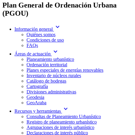
Plan General de Ordenación Urbana
(PGOU)
expand_more
Información general
Quiénes somos
Condiciones de uso
FAQs
expand_more
Áreas de actuación
Planeamiento urbanístico
Ordenación territorial
Planes especiales de energías renovables
Inventario de núcleos rurales
Catálogo de bodegas
Cartografía
Divisiones administrativas
Geodesia
GeoAraba
expand_more
Recursos y herramientas
Consultas de Planeamiento Urbanístico
Registro de planeamiento urbanístico
Agrupaciones de interés urbanístico
Declaraciones de interés público