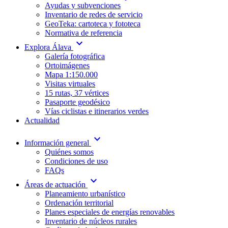
Ayudas y subvenciones
Inventario de redes de servicio
GeoTeka: cartoteca y fototeca
Normativa de referencia
expand_more
Explora Álava
Galería fotográfica
Ortoimágenes
Mapa 1:150.000
Visitas virtuales
15 rutas, 37 vértices
Pasaporte geodésico
Vías ciclistas e itinerarios verdes
Actualidad
expand_more
Información general
Quiénes somos
Condiciones de uso
FAQs
expand_more
Áreas de actuación
Planeamiento urbanístico
Ordenación territorial
Planes especiales de energías renovables
Inventario de núcleos rurales